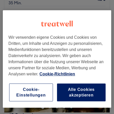
35 Min.
Herren - Ali Barber Beard Trim
35 €
30 Min.
Schnellansicht Saloninfos
Wir verwenden eigene Cookies und Cookies von
Montag
09:00
–
19:00
Dritten, um Inhalte und Anzeigen zu personalisieren,
Dienstag
09:00
–
19:00
Medienfunktionen bereitzustellen und unseren
Mittwoch
09:00
–
19:00
Datenverkehr zu analysieren. Wir geben auch
Donnerstag
09:00
–
19:00
Informationen über die Nutzung unserer Webseite an
Freitag
09:00
–
19:00
unsere Partner für soziale Medien, Werbung und
Samstag
08:00
–
18:00
Analysen weiter.
Cookie-Richtlinien
Sonntag
Geschlossen
Gönn dir eine Auszeit und einen neuen Haarschnitt im
Cookie-
Alle Cookies
renommierten Barbershop Ali Barber Shop in Wien. Fade
Einstellungen
akzeptieren
Cut, Bart trimmen oder Waxing, hier findest du genau das
Richtige. Lehne dich entspannt zurück und genieße die
Auszeit, du hast sie dir verdient!