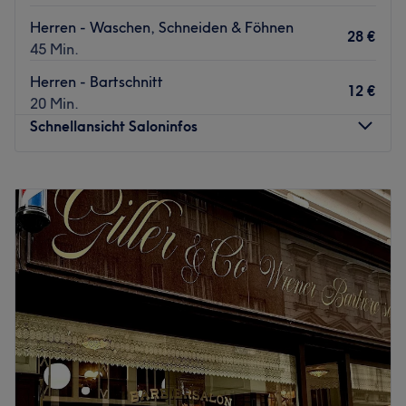
Zurück zur Salonansicht
Herren - Waschen, Schneiden & Föhnen
28 €
45 Min.
Herren - Bartschnitt
12 €
20 Min.
Schnellansicht Saloninfos
Montag
10:00
–
19:00
Dienstag
10:00
–
19:00
Mittwoch
10:00
–
19:00
Donnerstag
10:00
–
19:00
Freitag
10:00
–
19:00
Samstag
10:00
–
19:00
Sonntag
Geschlossen
Der klassische Aiman Barbershop in Wiens 15. Bezirk
bietet dir ein umfangreiches und authentisches Angebot,
abgestimmt auf deinen Style und Look. Egal ob markant