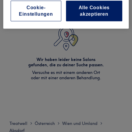
Cookie-
Alle Cookies
Einstellungen
akzeptieren
Wir haben leider keine Salons
gefunden, die zu deiner Suche passen.
Versuche es mit einem anderen Ort
oder mit einer anderen Behandlung.
Treatwell
Österreich
Wien und Umland
>
>
>
Absdorf