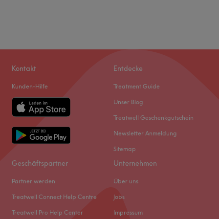
Kontakt
Entdecke
Kunden-Hilfe
Treatment Guide
Unser Blog
Treatwell Geschenkgutschein
Newsletter Anmeldung
Sitemap
Geschäftspartner
Unternehmen
Partner werden
Über uns
Treatwell Connect Help Centre
Jobs
Treatwell Pro Help Center
Impressum