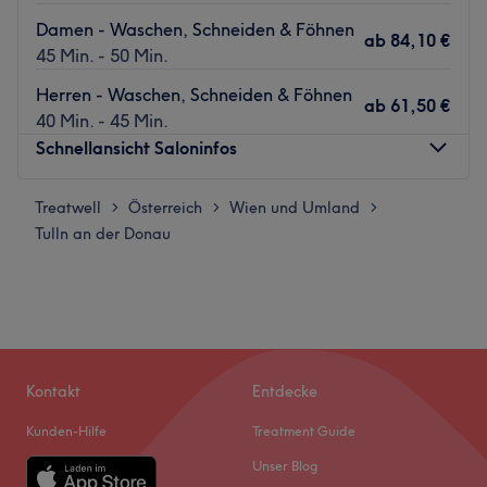
Damen - Waschen, Schneiden & Föhnen
ab
84,10 €
45 Min. - 50 Min.
Herren - Waschen, Schneiden & Föhnen
ab
61,50 €
40 Min. - 45 Min.
Schnellansicht Saloninfos
Treatwell
Montag
Österreich
Wien und Umland
Geschlossen
>
>
>
Tulln an der Donau
Dienstag
09:00
–
18:00
Mittwoch
09:00
–
18:00
Donnerstag
09:00
–
18:00
Freitag
09:00
–
18:00
Samstag
08:00
–
16:00
Sonntag
Geschlossen
Kontakt
Entdecke
In der schönen Altstadt Tulln an der Donau befindet sich
Kunden-Hilfe
Treatment Guide
der Salon Friseur Grüll wo dir eine Friseurmeisterin den
Unser Blog
Traum von wunderschönem und gesunden Haar erfüllt.