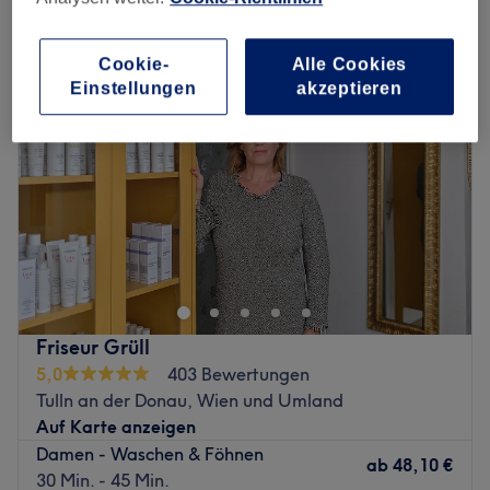
friseur in Tulln an der Donau, Wien und Umland
Cookie-
Alle Cookies
Einstellungen
akzeptieren
Friseur Grüll
5,0
403 Bewertungen
Tulln an der Donau, Wien und Umland
Auf Karte anzeigen
Damen - Waschen & Föhnen
ab
48,10 €
30 Min. - 45 Min.