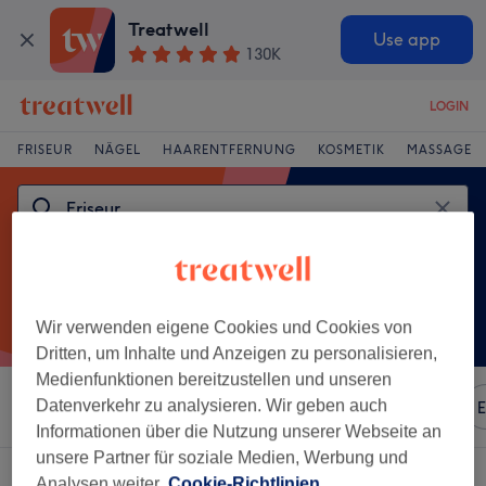
Treatwell
Use app
130K
LOGIN
FRISEUR
NÄGEL
HAARENTFERNUNG
KOSMETIK
MASSAGE
Wir verwenden eigene Cookies und Cookies von
Dritten, um Inhalte und Anzeigen zu personalisieren,
Medienfunktionen bereitzustellen und unseren
Datenverkehr zu analysieren. Wir geben auch
Sortieren nach
Beliebiger Preis
Marken
Salons
E
Informationen über die Nutzung unserer Webseite an
unsere Partner für soziale Medien, Werbung und
Ein Salon, der anbietet:
Analysen weiter.
Cookie-Richtlinien