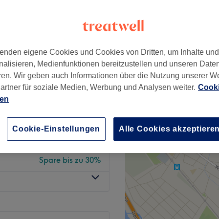
wertungen
k, Wien
nzeiten
enden eigene Cookies und Cookies von Dritten, um Inhalte un
nalisieren, Medienfunktionen bereitzustellen und unseren Date
ab
0 €
ren. Wir geben auch Informationen über die Nutzung unserer W
Spare bis zu 100%
artner für soziale Medien, Werbung und Analysen weiter.
Cooki
ien
ab
0 €
ch
Spare bis zu 100%
Cookie-Einstellungen
Alle Cookies akzeptiere
chnik
ab
105 €
Spare bis zu 30%