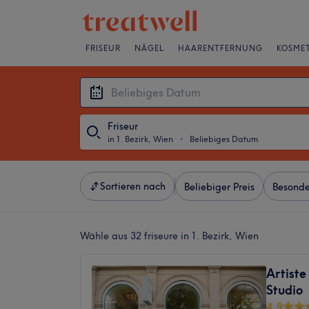
FRISEUR
NÄGEL
HAARENTFERNUNG
KOSMET
Friseur
in 1. Bezirk, Wien
・
Beliebiges Datum
Sortieren nach
Beliebiger Preis
Besonde
Wähle aus 32
friseure in 1. Bezirk, Wien
Artist
Studio
4,9