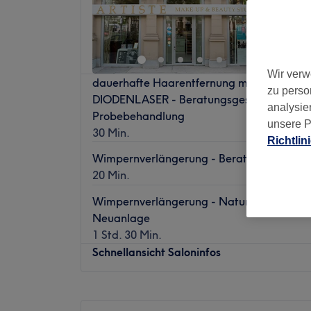
1372 Be
1. Bezir
Nebe
Wir verw
dauerhafte Haarentfernung mit SIRIUS
zu perso
DIODENLASER - Beratungsgespräch inkl.
analysie
Probebehandlung
unsere P
30 Min.
Richtlin
Wimpernverlängerung - Beratungsgesprä
20 Min.
Wimpernverlängerung - Natur Look 1:1 Te
Neuanlage
1 Std. 30 Min.
Schnellansicht Saloninfos
Montag
Geschlossen
Dienstag
09:00
–
18:00