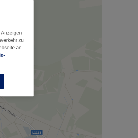
d Anzeigen
nverkehr zu
ebseite an
e-
n