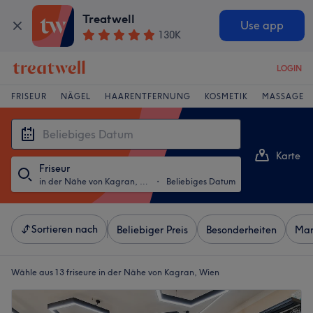
Treatwell
Use app
130K
LOGIN
FRISEUR
NÄGEL
HAARENTFERNUNG
KOSMETIK
MASSAGE
Karte
Friseur
Liste
in der Nähe von Kagran, Wien
・
Beliebiges Datum
Sortieren nach
Beliebiger Preis
Besonderheiten
Mar
Wähle aus 13
friseure in der Nähe von Kagran, Wien