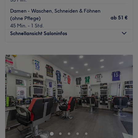
Expertise: haircuts, styling and colorations.
Damen - Waschen, Schneiden & Föhnen
Extras: The central location and German and Turkish are
ab
51 €
(ohne Pflege)
spoken in the salon.
45 Min. - 1 Std.
Zurück zur Salonansicht
Schnellansicht Saloninfos
Montag
Geschlossen
Dienstag
09:00
–
18:00
Mittwoch
09:00
–
18:00
Donnerstag
09:00
–
18:00
Freitag
09:00
–
18:00
Samstag
09:00
–
13:00
Sonntag
Geschlossen
Erlebe die Faszination lebendiger Haarfarben in der
Donaufelderstraße 203 im 22.Bezirk, ganz in der Nähe
des Donauzentrums. Im Meisterbetrieb Bincis Haarstube
bei Esthetic ermöglichen Farbe, natürliche Farbverläufe