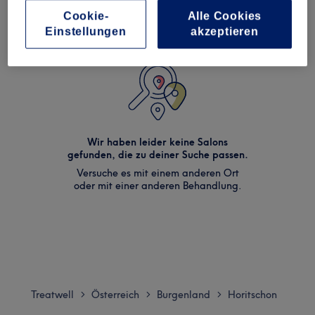
Cookie-
Alle Cookies
Einstellungen
akzeptieren
Wir haben leider keine Salons
gefunden, die zu deiner Suche passen.
Versuche es mit einem anderen Ort
oder mit einer anderen Behandlung.
Treatwell
Österreich
Burgenland
Horitschon
>
>
>