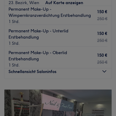
23. Bezirk, Wien
Auf Karte anzeigen
Zurück zur Salonansicht
Permanent Make-Up -
150 €
Wimpernkranzverdichtung Erstbehandlung
250 €
1 Std.
Permanent Make-Up - Unterlid
150 €
Erstbehandlung
250 €
1 Std.
Permanent Make-Up - Oberlid
150 €
Erstbehandlung
250 €
1 Std.
Schnellansicht Saloninfos
Montag
09:00
–
20:00
Dienstag
09:00
–
20:00
Mittwoch
09:00
–
20:00
Donnerstag
09:00
–
20:00
Freitag
09:00
–
20:00