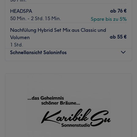
ab
76 €
HEADSPA
50 Min. - 2 Std. 15 Min.
Spare bis zu 5%
Nachfülung Hybrid Set Mix aus Classic und
ab
55 €
Volumen
1 Std.
Schnellansicht Saloninfos
Montag
10:00
–
20:00
Dienstag
10:00
–
20:00
Mittwoch
10:00
–
20:00
Donnerstag
10:00
–
20:00
Freitag
10:00
–
20:00
Samstag
12:00
–
18:00
Sonntag
Geschlossen
Bei Time for me - Beauty & Wellness in Gänserndorf
kannst du dem Alltagsstress entkommen und dich dabei