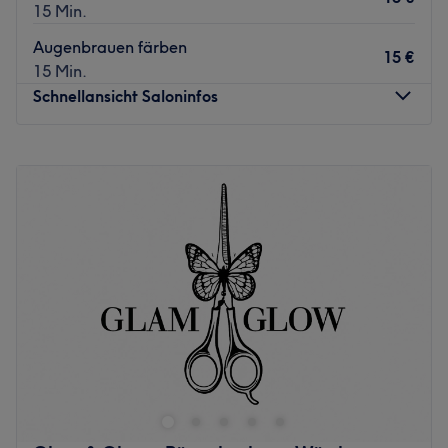
15 Min.
Augenbrauen färben
15 €
15 Min.
Schnellansicht Saloninfos
Montag
14:00
–
19:00
Dienstag
11:30
–
16:30
Mittwoch
08:00
–
16:30
Donnerstag
10:00
–
16:30
Freitag
08:00
–
14:00
Samstag
Geschlossen
Sonntag
Geschlossen
Willkommen bei Pock Aesthetics OG Ihrem charmanten
Kosmetik- und Pflegeatelier in Pörtschach am Wörthersee.
In einer ruhigen, stilvollen Atmosphäre bieten wir Ihnen
ein rundum individuelles Schönheits- und Pflegeerlebnis.
Unser Anspruch: Qualität, Fachkompetenz und echte