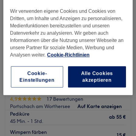
Wir verwenden eigene Cookies und Cookies von
Dritten, um Inhalte und Anzeigen zu personalisieren,
Medienfunktionen bereitzustellen und unseren
Datenverkehr zu analysieren. Wir geben auch
Informationen über die Nutzung unserer Webseite an
unsere Partner für soziale Medien, Werbung und
Analysen weiter.
Cookie-Richtlinien
Cookie-
Alle Cookies
Einstellungen
akzeptieren
Pock Aesthetics OG | Lakeside Glow Retreat
4,9
17 Bewertungen
Portschach am Worthersee
Auf Karte anzeigen
Pediküre
ab
55 €
45 Min. - 1 Std.
Wimpern färben
15 €