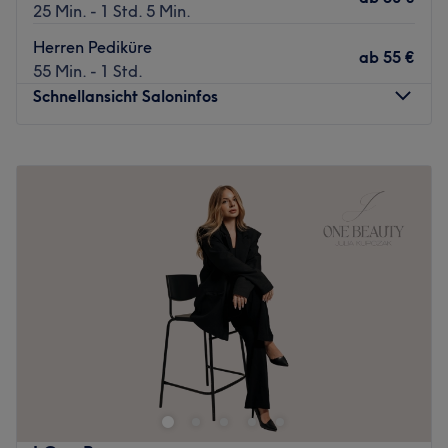
25 Min. - 1 Std. 5 Min.
Herren Pediküre
ab
55 €
55 Min. - 1 Std.
Schnellansicht Saloninfos
Montag
09:00
–
19:00
Dienstag
09:00
–
19:00
Mittwoch
09:00
–
19:00
Donnerstag
09:00
–
19:00
Freitag
09:00
–
19:00
Samstag
08:00
–
18:00
Sonntag
Geschlossen
Du hast Lust auf auffällige Fingernägel, einen klassischen
oder einen natürlichen Look? Dann check NU Nails in
Wiens 1. Bezirk aus! Direkt in der Hegelgasse findest du
dieses stylische Nagelstudio, das durch eine moderne
Wohlfühlatmosphäre und absolute Präzision überzeugt.