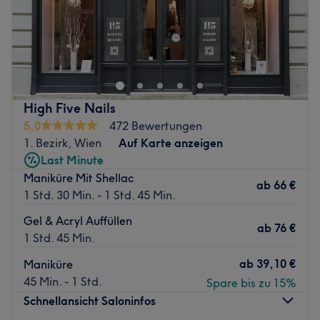
Im Ulami Studio im 3. Bezirk von Wien wirst du deinem
Traum von vollen Wimpern ein Stück näher kommen! Hier
kannst du dich entspannt zurücklehnen und verwöhnen
lassen.
Nächste öffentliche Verkehrsmittel:
High Five Nails
5,0
472 Bewertungen
Die Bimstation Sechskrügelgasse liegt nur wenige Meter
1. Bezirk, Wien
Auf Karte anzeigen
vom Studio entfernt.
Last Minute
Das Team:
Maniküre Mit Shellac
ab
66 €
Durch langjährige Erfahrung und stetige Weiterbildung
1 Std. 30 Min. - 1 Std. 45 Min.
weiß Inhaberin Urszula genau, welche Behandlung am
Gel & Acryl Auffüllen
besten zu dir passt! Sie spricht Polnisch, Slowakisch und
ab
76 €
1 Std. 45 Min.
Englisch.
ab
39,10 €
Maniküre
Was uns an dem Salon gefällt:
45 Min. - 1 Std.
Spare bis zu 15%
Atmosphäre: Hell, modern, sauber.
Schnellansicht Saloninfos
Expertise: Wimpernverlängerungen.
Produkte und Produktmarken: Hochwertige Produkte.