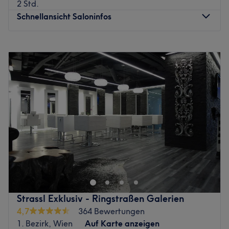
2 Std.
Produkte und Produktmarken: Hochwertige Produkte
Schnellansicht Saloninfos
Extras: Gut an die öffentlichen Verkehrsmittel angebunden
Zurück zur Salonansicht
Montag
09:00
–
21:00
Dienstag
09:00
–
21:00
Mittwoch
09:00
–
21:00
Donnerstag
09:00
–
21:00
Freitag
09:00
–
21:00
Samstag
09:00
–
21:00
Sonntag
Geschlossen
Ein gepflegtes Äußeres bis in die Fingerspitzen ist für dich
ein Muss? Dann schaue im Salon MVK Nails GmbH in
Wiens 1. Bezirk vorbei und lass dich von professionellen
Leistungen und mit Bedacht ausgewählten Produkten
überzeugen. Egal ob medizinische Fußpflege,
Strassl Exklusiv - Ringstraßen Galerien
Nagelverlängerung mit Gel oder Nagelreparatur — hier
4,7
364 Bewertungen
bist du in den besten Händen!
1. Bezirk, Wien
Auf Karte anzeigen