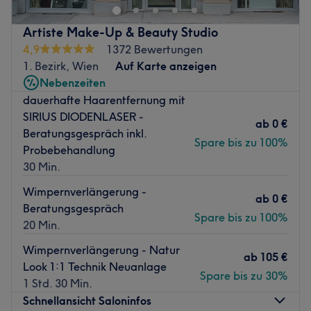
haustierfreundlich, kostenfreie Getränke, gut an die Öffis
Präzision und absolute Wohlfühlatmosphäre verbindet.
angebunden.
Vergiss den stressigen Alltag und gönn deinen Händen
Artiste Make-Up & Beauty Studio
die Aufmerksamkeit, die sie verdienen.
Zurück zur Salonansicht
4,9
1372 Bewertungen
Als deine Expertin für
Maniküre, Pediküre und modernes
1. Bezirk, Wien
Auf Karte anzeigen
Nageldesign in 1010 Wien
setze ich voll auf Qualität: Ich
Nebenzeiten
arbeite ausschließlich mit den innovativen Premium-
dauerhafte Haarentfernung mit
Produkten von
CND
(Shellac) und
Nailberry
. Das
SIRIUS DIODENLASER -
ab
0 €
garantiert deinen Nägeln langanhaltende Eleganz,
Beratungsgespräch inkl.
Spare bis zu 100%
brillanten Glanz und schonende, gesunde Pflege.
Probebehandlung
30 Min.
Ob klassisch-elegant, trendige Gel-Nägel oder eine
entspannende Handpflege – sichere dir deine persönliche
Wimpernverlängerung -
ab
0 €
Beauty-Auszeit.
Beratungsgespräch
Spare bis zu 100%
20 Min.
Jetzt Termin vereinbaren bei Esther Beauty Nails im Get
the Glam Studio!
Wimpernverlängerung - Natur
ab
105 €
Nächste öffentliche Verkehrsmittel:
Look 1:1 Technik Neuanlage
Spare bis zu 30%
1 Std. 30 Min.
U1 Stephansplatz
Schnellansicht Saloninfos
Nur etwa 5 Gehminuten entfernt, befindet sich die