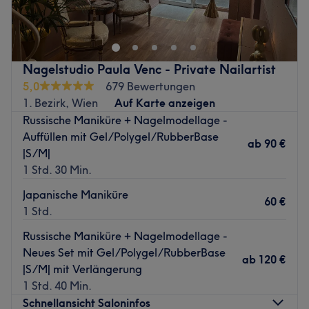
Haarentfernung in Wien
Viva la Beauty
bietet Ihnen exklusive
Kosmetikbehandlungen
und professionelle
Haarentfernung
in einer ruhigen, eleganten Atmosphäre.
Nagelstudio Paula Venc - Private Nailartist
Wir bieten Ihnen individuelle Behandlungen, die Ihre
5,0
679 Bewertungen
Haut und Schönheit optimal zur Geltung bringen.
1. Bezirk, Wien
Auf Karte anzeigen
Russische Maniküre + Nagelmodellage -
Buchen Sie einfach und schnell über die Treatwell-App
Auffüllen mit Gel/Polygel/RubberBase
oder Website – mit sofortiger Bestätigung.
ab
90 €
|S/M|
Unsere exklusiven Behandlungen
1 Std. 30 Min.
Gesichtsbehandlungen – Pflege für jede Haut
Japanische Maniküre
60 €
Genießen Sie eine
klassische Gesichtsbehandlung
mit
1 Std.
und ohne intensiven Masken oder entscheiden Sie sich für
Russische Maniküre + Nagelmodellage -
moderne Methoden wie
Microneedling
und
Plasma Pen
,
Neues Set mit Gel/Polygel/RubberBase
die Ihre Haut sichtbar verjüngen und Falten reduzieren.
ab
120 €
|S/M| mit Verlängerung
Wir bieten individuelle Lösungen, die auf Ihre
1 Std. 40 Min.
Hautbedürfnisse abgestimmt sind und Ihnen ein frisches,
Schnellansicht Saloninfos
strahlendes Hautbild verleihen.