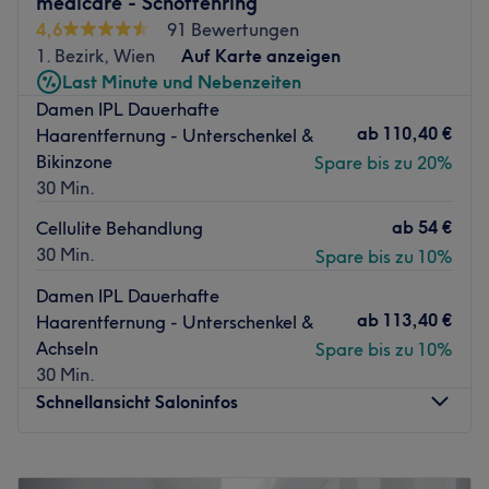
medicare - Schottenring
inklusive Wohlfühlfaktor.
4,6
91 Bewertungen
Nächste öffentliche Verkehrsmittel
1. Bezirk, Wien
Auf Karte anzeigen
Last Minute und Nebenzeiten
Die Anreise zum Studio ist dank der guten Anbindung an
Damen IPL Dauerhafte
öffentliche Verkehrsmittel einfach. Die Bus- und
ab
110,40 €
Haarentfernung - Unterschenkel &
Straßenbahnhaltestelle Taborstraße ist nur zwei
Bikinzone
Spare bis zu 20%
Gehminuten entfernt.
30 Min.
Das Team
ab
54 €
Cellulite Behandlung
Das Kosmetikstudio wird von der talentierten und
30 Min.
Spare bis zu 10%
engagierten Alisa geleitet. Sie legt großen Wert darauf,
dass sich ihre Kunden gut aufgehoben fühlen und ihre
Damen IPL Dauerhafte
Bedürfnisse erfüllt werden. Hier wird Deutsch und
ab
113,40 €
Haarentfernung - Unterschenkel &
Russisch gesprochen.
Achseln
Spare bis zu 10%
30 Min.
Was uns an dem Salon gefällt
Schnellansicht Saloninfos
Atmosphäre: Entspannt, einladend, professionell.
Expertise: Gesichtsbehandlungen, Augenbrauen- und
Wimpernstyling, Waxing, Sugaring.
Montag
09:00
–
18:00
Produkte und Produktmarken: Du kannst dich auf vegane
Dienstag
09:00
–
18:00