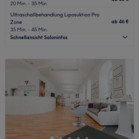
20 Min. - 35 Min.
Ultraschallbehandlung Liposuktion Pro
ab
46 €
Zone
35 Min. - 45 Min.
Schnellansicht Saloninfos
Montag
10:00
–
19:00
Dienstag
09:00
–
19:00
Mittwoch
09:00
–
19:00
Donnerstag
10:00
–
19:00
Freitag
10:00
–
19:00
Samstag
09:00
–
19:00
Sonntag
10:00
–
20:00
Augenaufschlag à la Hollywood Stars? Oder seidig
glatte Haut? Dann sind Sie im Kosmetikstudio Cosmedi in
Wien genau richtig. Hier erhalten Sie professionelle
Wimpernverlängerungen und Haarentfernung mittels