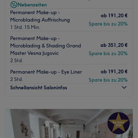
Nächste öffentliche Verkehrsmittel:
Nebenzeiten
Die Haltestelle Stephansplatz befindet sich nur eine
Permanent Make-up -
ab
191,20 €
Gehminute vom Studio entfernt.
Microblading Auffrischung
Spare bis zu 20%
1 Std. 15 Min.
Das Team:
Die zuvorkommende Inhaberin Antonia widmet ihre
Permanent Make-up -
Aufmerksamkeit ausschließlich dir und garantiert ein
ab
351,20 €
Microblading & Shading Grand
stoppelfreies Waxing Ergebnis. Eine Beratung ist auf
Master Vesna Jugovic
Spare bis zu 20%
Deutsch, sowie Englisch möglich.
2 Std.
Was uns an dem Salon gefällt:
ab
191,20 €
Permanent Make-up - Eye Liner
Atmosphäre: Einladend, gemütlich, sauber
2 Std.
Spare bis zu 20%
Expertise: Waxing
Schnellansicht Saloninfos
Produkte und Produktmarken: Hochwertige Produkte
Extras: Kostenlose Parkplätze, kostenlose Getränke,
Montag
09:00
–
17:00
kostenloses W-LAN
Dienstag
09:00
–
17:00
Zurück zur Salonansicht
Mittwoch
09:00
–
17:00
Donnerstag
09:00
–
17:00
Freitag
09:00
–
17:00