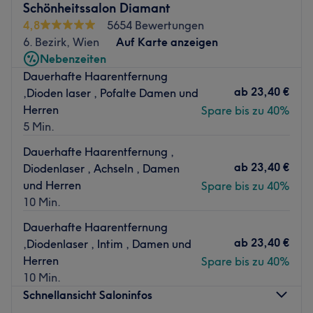
Schönheitssalon Diamant
Bei FACE AND MORE im 20. Bezirk in Wien wirst du
4,8
5654 Bewertungen
deinen Traum von porentief reiner Haut, schönen
6. Bezirk, Wien
Auf Karte anzeigen
Wimpern und perfekten Augenbrauen ein Stück näher
Nebenzeiten
kommen! Nur einen Steinwurf entfernt vom Franz-Josefs-
Dauerhafte Haarentfernung
Bahnhof (Francis) kannst du dich entspannt zurücklehnen
ab
23,40 €
,Dioden laser , Pofalte Damen und
und verwöhnen lassen.
Herren
Spare bis zu 40%
Nächste öffentliche Verkehrsmittel:
5 Min.
Franz-Josefs-Bahnhof, Bahnhaltestellen Nußdorfer
Dauerhafte Haarentfernung ,
Straße/Friedensbrücke, U4, Straßenbahn 5, 12
ab
23,40 €
Diodenlaser , Achseln , Damen
Das Team:
und Herren
Spare bis zu 40%
Michaela ist Kosmetikerin aus Leidenschaft und hat FACE
10 Min.
AND MORE 2019 gegründet. In privater Atmosphäre
sorgt sie dafür, dass ihre Kunden fantastisch aussehen
Dauerhafte Haarentfernung
und sich großartig fühlen. Gönn dir eine Auszeit und lass
ab
23,40 €
,Diodenlaser , Intim , Damen und
dich und deine Haut von einer wahren Expertin
Herren
Spare bis zu 40%
verwöhnen.
10 Min.
Schnellansicht Saloninfos
Was uns an dem Salon gefällt: