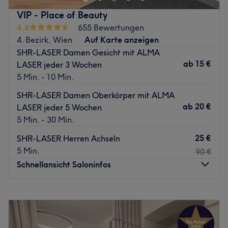
Warmwachs.
VIP - Place of Beauty
4,6
655 Bewertungen
Im 2. Bezirk werden Sie in einem freundlichen Ambiente
4. Bezirk, Wien
Auf Karte anzeigen
von dem qualifizierten Mitarbeiterteam empfangen. Eine
SHR-LASER Damen Gesicht mit ALMA
Wimpernverlängerung verleiht Ihrem Gesicht intensive
ab
15 €
LASER jeder 3 Wochen
Ausdruckskraft und erspart Ihnen das morgendliche
5 Min. - 10 Min.
Wimperntuschen. Ob eine ganz natürliche Verdichtung,
ein Mascara Look oder eben der berühmte Hollywood
SHR-LASER Damen Oberkörper mit ALMA
Look - dank einer Wimpernverlängerung der Lash-
ab
20 €
LASER jeder 5 Wochen
Expertinnen sehen Sie in jeder Lebenslage gut aus. Das
5 Min. - 30 Min.
Kosmetikstudio Cosmedi bietet Ihnen außerdem
25 €
SHR-LASER Herren Achseln
Haarentfernung durch Harzen an, wodurch störende
5 Min.
90 €
Härchen mit der Wurzel entfernt werden, sodass Sie bis
Schnellansicht Saloninfos
zu 3 Wochen Haarfreiheit genießen können.
Worauf warten Sie noch? Buchen Sie Ihren persönlichen
Montag
08:30
–
19:30
Termin noch heute online auf Treatwell!
Dienstag
08:30
–
19:30
Mittwoch
08:30
–
19:30
Zurück zur Salonansicht