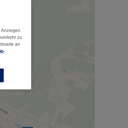
d Anzeigen
nverkehr zu
ebseite an
e-
n