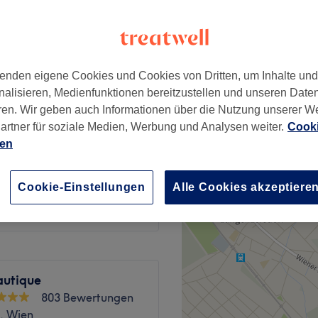
enden eigene Cookies und Cookies von Dritten, um Inhalte un
39 €
lippe
nalisieren, Medienfunktionen bereitzustellen und unseren Date
65 €
ren. Wir geben auch Informationen über die Nutzung unserer W
artner für soziale Medien, Werbung und Analysen weiter.
Cooki
35 €
twarzenhof
ien
75 €
40 €
te
Cookie-Einstellungen
Alle Cookies akzeptiere
80 €
autique
803 Bewertungen
k, Wien