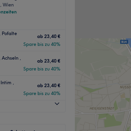
k, Wien
ohlfühlen.
nzeiten
e & Pediküre, dauerhafte
der verwöhnen lassen? Dann
iller, Skeyndor, Gehwohl,
 Pofalte
udio Skinbeautique in Wiens
ab
23,40 €
 Salon bietet tolle
änke, kostenloses WLAN.
Spare bis zu 40%
tiert inklusive
Zurück zur Salonansicht
 Achseln ,
ab
23,40 €
Spare bis zu 40%
 Anbindung an öffentliche
enbahnhaltestelle
Intim ,
ab
23,40 €
rnt.
Spare bis zu 40%
ten und engagierten Alisa
 sich ihre Kunden gut
üllt werden. Hier wird