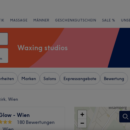
IK
MASSAGE
MÄNNER
GESCHENKGUTSCHEIN
SALE %
UNS
Waxing studios
um
rheiten
Marken
Salons
Expressangebote
Bewertung
zirk, Wien
+
low - Wien
180 Bewertungen
−
k, Wien