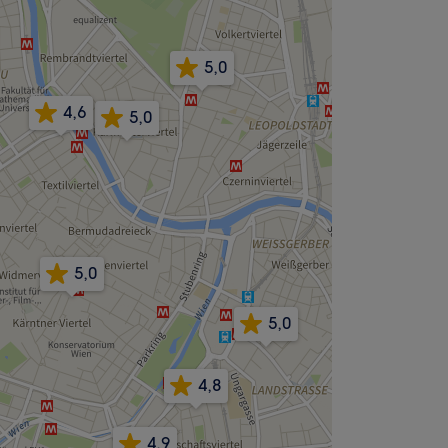
5,0
4,6
5,0
5,0
5,0
4,8
4,9