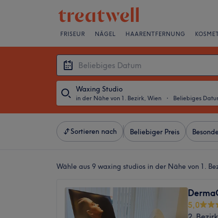
FRISEUR
NÄGEL
HAARENTFERNUNG
KOSMET
Waxing Studio
in der Nähe von 1. Bezirk, Wien
・
Beliebiges Dat
Sortieren nach
Beliebiger Preis
Besonde
Wähle aus 9
waxing studios in der Nähe von 1. Be
DermaG
5,0
2. Bezir