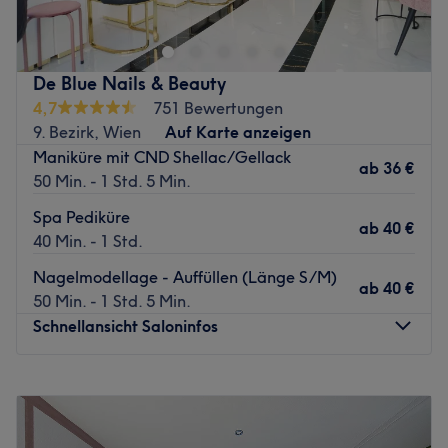
von der Station Nußdorfer Straße entfernt. Hier sind
stilbewusste Männer bestens aufgehoben. Ob klassische
Bartpflege oder ein extravagantes Haarstyling - hier sind
De Blue Nails & Beauty
deinen Wünschen keine Grenzen gesetzt.
4,7
751 Bewertungen
Nächste Öffentliche Verkehrsmittel
9. Bezirk, Wien
Auf Karte anzeigen
Maniküre mit CND Shellac/Gellack
Nußdorfer Straße, Wien Spittelau.
ab
36 €
50 Min. - 1 Std. 5 Min.
Das Team:
Spa Pediküre
Das dynamische Team verpasst dir einen neuen Haarstyle
ab
40 €
40 Min. - 1 Std.
inklusive nachhaltiger Bartpflege.
Was uns an dem Salon gefällt:
Nagelmodellage - Auffüllen (Länge S/M)
ab
40 €
Atmosphäre: Freundlich, entspannt, herzlich.
50 Min. - 1 Std. 5 Min.
Expertise: Haar- und Bartstylings
Schnellansicht Saloninfos
Extras: Gemütlicher Salon mit kleinem Kamin
Zurück zur Salonansicht
Montag
09:00
–
19:00
Dienstag
09:00
–
19:00
Mittwoch
09:00
–
19:00