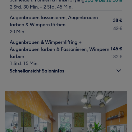
Spare bis zu 50%
2 Std. 30 Min. - 2 Std. 45 Min.
Augenbrauen fassonieren, Augenbrauen
38 €
färben & Wimpern färben
42 €
20 Min.
Augenbrauen & Wimpernlifting +
145 €
Augenbrauen färben & Fassonieren, Wimpern
färben
182 €
1 Std. 15 Min.
Schnellansicht Saloninfos
Montag
Geschlossen
Dienstag
09:00
–
18:00
Mittwoch
09:00
–
18:00
Donnerstag
09:00
–
18:00
Freitag
09:00
–
18:00
Samstag
09:00
–
16:00
Sonntag
Geschlossen