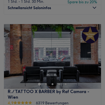
1 Std. - 1 Std. 30 Min.
Spare bis zu 20%
Zurück zur Salonansicht
Schnellansicht Saloninfos
Montag
10:00
–
19:00
Dienstag
10:00
–
19:00
Mittwoch
10:00
–
19:00
Donnerstag
10:00
–
19:00
Freitag
10:00
–
19:00
Samstag
10:00
–
18:00
Sonntag
Geschlossen
Das Kosmetikstudio Adele Luxury & Spa im 9. Bezirk von
Wien ist eine wahre Beautyoase, die alle deine
Schönheitsbedürfnisse von Kopf bis Fuß abdeckt. Deine
Reise beginnt, wenn du die gemütlichen Räumlichkeiten
mit schickem Dekor betrittst. Im Inneren bietet das
R. / TATTOO X BARBER by Raf Camora -
professionelle Team dann fachkundige Beratung und
Wien
maßgeschneiderte Behandlungen mit einer sehr
4,9
6319 Bewertungen