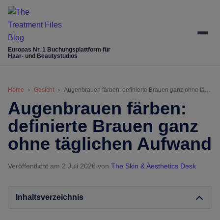
Skip
Skip
Skip
Skip
to
to
to
to
main
secondary
primary
footer
content
menu
sidebar
Europas Nr. 1 Buchungsplattform für
Haar- und Beautystudios
Home
Gesicht
Augenbrauen färben: definierte Brauen ganz ohne täglichen Aufwand
Augenbrauen färben:
definierte Brauen ganz
ohne täglichen Aufwand
Veröffentlicht am 2 Juli 2026
von
The Skin & Aesthetics Desk
Inhaltsverzeichnis