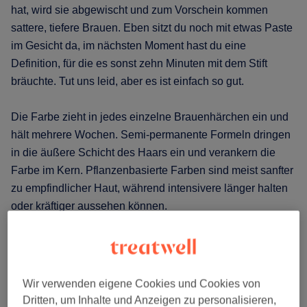
hat, wird sie abgewischt und zum Vorschein kommen
sattere, tiefere Brauen. Eben sitzt du noch mit etwas Paste
im Gesicht da, im nächsten Moment hast du eine
Definition, für die es sonst zehn Minuten mit dem Stift
bräuchte. Tut uns leid, aber es ist einfach so gut.
Die Farbe zieht in jedes einzelne Brauenhärchen ein und
hält mehrere Wochen. Semi-permanente Formeln dringen
in die äußere Schicht des Haars ein und verankern die
Farbe im Kern. Pflanzenbasierte Farben sind meist sanfter
zu empfindlicher Haut, während intensivere länger halten
oder kräftiger aussehen können.
Wir verwenden eigene Cookies und Cookies von
Dritten, um Inhalte und Anzeigen zu personalisieren,