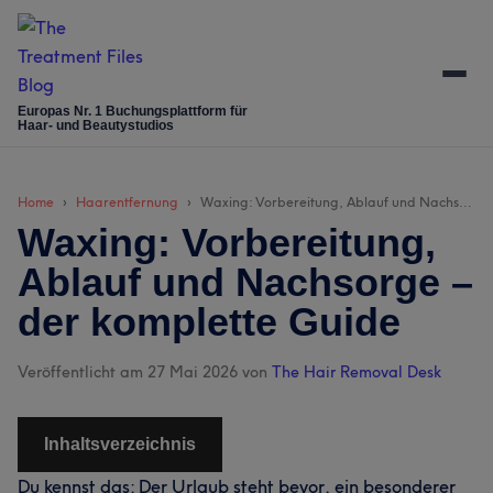
Skip
Skip
Skip
Skip
to
to
to
to
main
secondary
primary
footer
content
menu
sidebar
Europas Nr. 1 Buchungsplattform für
Haar- und Beautystudios
Home
Haarentfernung
Waxing: Vorbereitung, Ablauf und Nachsorge – der komplette Guide
Waxing: Vorbereitung,
Ablauf und Nachsorge –
der komplette Guide
Veröffentlicht am 27 Mai 2026
von
The Hair Removal Desk
Inhaltsverzeichnis
Du kennst das: Der Urlaub steht bevor, ein besonderer