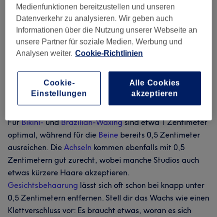
Medienfunktionen bereitzustellen und unseren
lang, wird die Behandlung unangenehmer und das
Datenverkehr zu analysieren. Wir geben auch
Ergebnis ungleichmäßig, weil die Haare eher abknicken
Informationen über die Nutzung unserer Webseite an
oder abbrechen, statt sauber an der Wurzel entfernt zu
unsere Partner für soziale Medien, Werbung und
werden.
Analysen weiter.
Cookie-Richtlinien
Cookie-
Alle Cookies
Einstellungen
akzeptieren
Für
Bikini-
und
Brazilian-Waxing
sind etwa 1 Zentimeter
optimal, während für die
Beine
bereits 0,5 Zentimeter
ausreichen. Die
Achseln
kommen ebenfalls mit 0,5
Zentimetern gut zurecht, wobei manche Studios auch
etwas kürzere Haare akzeptieren.
Gesichtsbehaarung
lässt sich oft schon bei knapp unter
0,5 Zentimetern entfernen. Stell dir das Wachs wie einen
Klettverschluss vor: Es braucht etwas, woran es sich