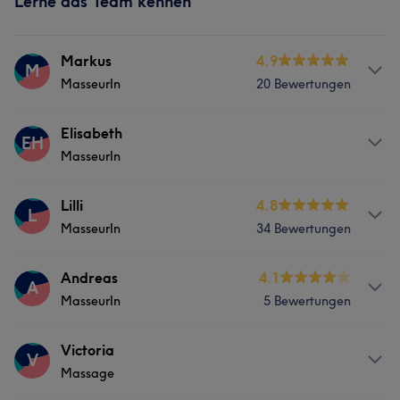
Lerne das Team kennen
Markus
4.9
M
MasseurIn
20 Bewertungen
Services
Elisabeth
EH
MasseurIn
Massage
Services
Lilli
4.8
L
MasseurIn
34 Bewertungen
Körper
Gesicht
Massage
Services
Andreas
4.1
A
MasseurIn
5 Bewertungen
Nägel
Körper
Gesicht
Massage
Services
Victoria
Haarentfernung
V
Massage
Massage