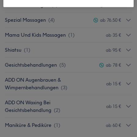
Wellness Massagen
(
4
)
ab 85 €
Spezial Massagen
(
4
)
ab 76,50 €
Mama Und Kids Massagen
(
1
)
ab 35 €
Shiatsu
(
1
)
ab 95 €
Gesichtsbehandlungen
(
5
)
ab 78 €
ADD ON Augenbrauen &
ab 15 €
Wimpernbehandlungen
(
3
)
ADD ON Waxing Bei
ab 15 €
Gesichtsbehandlung
(
2
)
Maniküre & Pediküre
(
1
)
ab 60 €