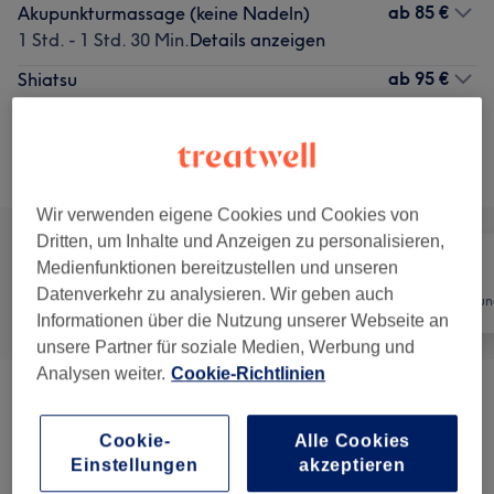
ab
85 €
Akupunkturmassage (keine Nadeln)
1 Std. - 1 Std. 30 Min.
Details anzeigen
ab
95 €
Shiatsu
1 Std. - 2 Std.
Details anzeigen
Alle Services
Wir verwenden eigene Cookies und Cookies von
Dritten, um Inhalte und Anzeigen zu personalisieren,
Medienfunktionen bereitzustellen und unseren
Datenverkehr zu analysieren. Wir geben auch
Alle
Nägel
Haarentfernun
Informationen über die Nutzung unserer Webseite an
unsere Partner für soziale Medien, Werbung und
Analysen weiter.
Cookie-Richtlinien
Aktionen
(
3
)
ab 120 €
Cookie-
Alle Cookies
Massagen
(
5
)
ab 34,20 €
Einstellungen
akzeptieren