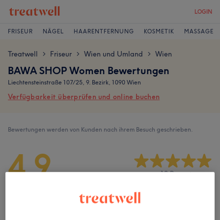
LOGIN
FRISEUR
NÄGEL
HAARENTFERNUNG
KOSMETIK
MASSAGE
Treatwell
Friseur
Wien und Umland
Wien
>
>
>
BAWA SHOP Women Bewertungen
Liechtensteinstraße 107/25, 9. Bezirk, 1090 Wien
Verfügbarkeit überprüfen und online buchen
Bewertungen werden von Kunden nach ihrem Besuch geschrieben.
4,9
12 Bewertungen
Ambiente