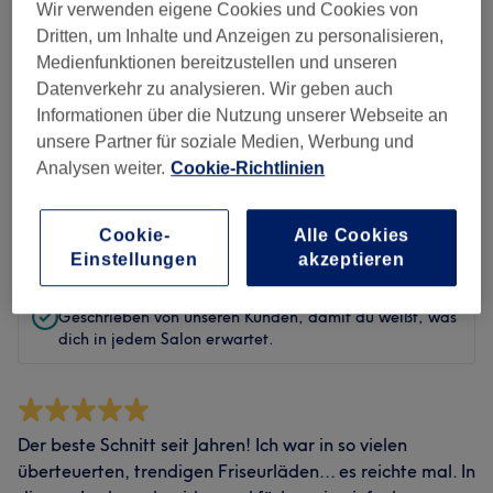
Sauberkeit
Wir verwenden eigene Cookies und Cookies von
Dritten, um Inhalte und Anzeigen zu personalisieren,
Service
Medienfunktionen bereitzustellen und unseren
Datenverkehr zu analysieren. Wir geben auch
Informationen über die Nutzung unserer Webseite an
unsere Partner für soziale Medien, Werbung und
Bewertungen filtern
Analysen weiter.
Cookie-Richtlinien
Bewertung
Nach Sternen filtern
Cookie-
Alle Cookies
Einstellungen
akzeptieren
Verifizierte Bewertungen
Geschrieben von unseren Kunden, damit du weißt, was
dich in jedem Salon erwartet.
Der beste Schnitt seit Jahren! Ich war in so vielen
überteuerten, trendigen Friseurläden... es reichte mal. In