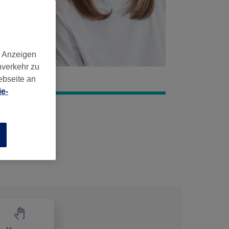
d Anzeigen
nverkehr zu
ebseite an
e-
n