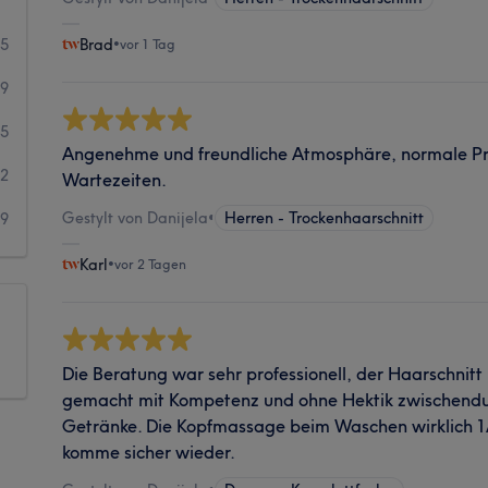
15
Brad
•
vor 1 Tag
59
5
Angenehme und freundliche Atmosphäre, normale Pr
2
Wartezeiten.
Gestylt von Danijela
•
Herren - Trockenhaarschnitt
9
Karl
•
vor 2 Tagen
Die Beratung war sehr professionell, der Haarschnitt
gemacht mit Kompetenz und ohne Hektik zwischendu
Getränke. Die Kopfmassage beim Waschen wirklich 1A.
komme sicher wieder.