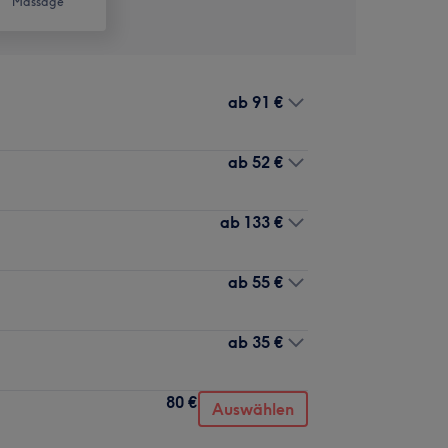
Massage
ab
91 €
ab
52 €
ab
133 €
ab
55 €
ab
35 €
80 €
Auswählen