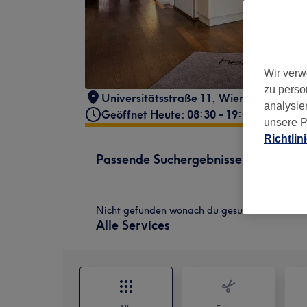
Wir verw
zu perso
Universitätsstraße 11
,
Wien, 1. Bezirk
,
analysie
Geöffnet Heute: 08:30 - 19:00
unsere P
Richtlin
Passende Suchergebnisse
Nicht gefunden wonach du gesucht hast?
Alle Services