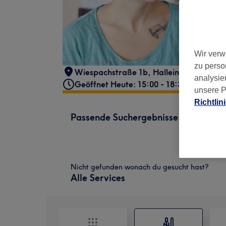
Wir verw
zu perso
Wiespachstraße 1b
,
Hallein
,
5400
analysie
Geöffnet Heute: 15:00 - 18:30
unsere P
Richtlin
Passende Suchergebnisse
Nicht gefunden wonach du gesucht hast?
Alle Services