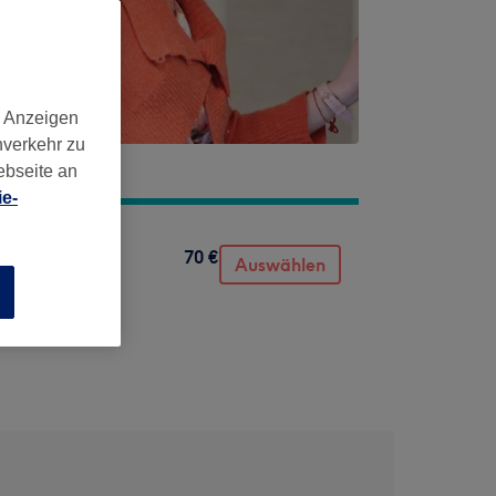
d Anzeigen
nverkehr zu
ebseite an
e-
70 €
Auswählen
n