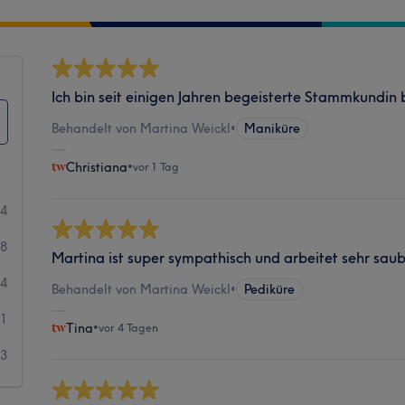
Ich bin seit einigen Jahren begeisterte Stammkundin 
Behandelt von Martina Weickl
•
Maniküre
Christiana
•
vor 1 Tag
94
18
Martina ist super sympathisch und arbeitet sehr sau
4
Behandelt von Martina Weickl
•
Pediküre
1
Tina
•
vor 4 Tagen
3