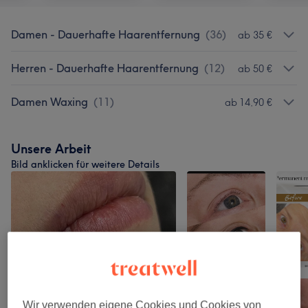
Damen - Dauerhafte Haarentfernung
(
36
)
ab 35 €
Herren - Dauerhafte Haarentfernung
(
12
)
ab 50 €
Damen Waxing
(
11
)
ab 14,90 €
Unsere Arbeit
Bild anklicken für weitere Details
Wir verwenden eigene Cookies und Cookies von