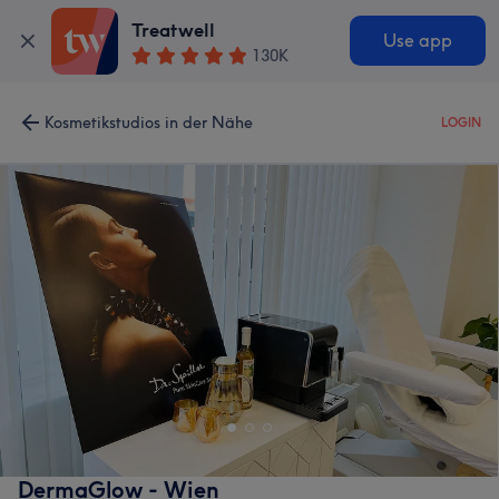
Treatwell
Use app
130K
Kosmetikstudios in der Nähe
LOGIN
DermaGlow - Wien