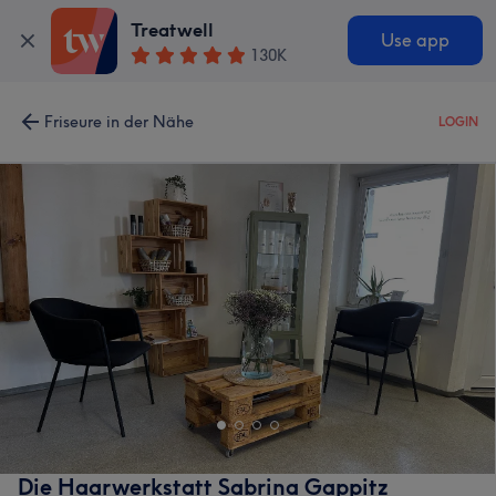
Treatwell
Use app
130K
Friseure in der Nähe
LOGIN
Die Haarwerkstatt Sabrina Gappitz