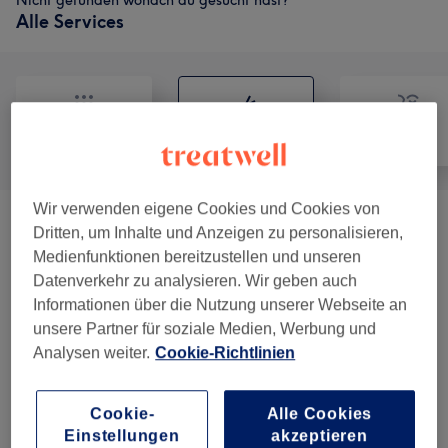
Nicht gefunden wonach du gesucht hast?
Alle Services
Alle
Friseur
Gesicht
Wir verwenden eigene Cookies und Cookies von
Damen - Haarschnitte & Stylings
(
15
)
ab 20 €
Dritten, um Inhalte und Anzeigen zu personalisieren,
Medienfunktionen bereitzustellen und unseren
Damen - Farbe & Coloration
(
8
)
ab 55 €
Datenverkehr zu analysieren. Wir geben auch
Informationen über die Nutzung unserer Webseite an
Haarkuren & Pflege
(
5
)
ab 8 €
unsere Partner für soziale Medien, Werbung und
Analysen weiter.
Cookie-Richtlinien
Herren - Haarschnitte & Stylings
(
8
)
ab 15 €
Cookie-
Alle Cookies
Kinder - Haarschnitte & Stylings
(
1
)
ab 26 €
Einstellungen
akzeptieren