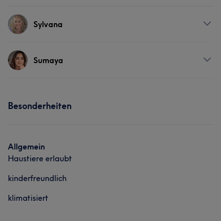
Sylvana
Services
Sumaya
Körper
Gesicht
Haarentfernung
Services
Besonderheiten
Nägel
Körper
Gesicht
Allgemein
Haustiere erlaubt
kinderfreundlich
klimatisiert