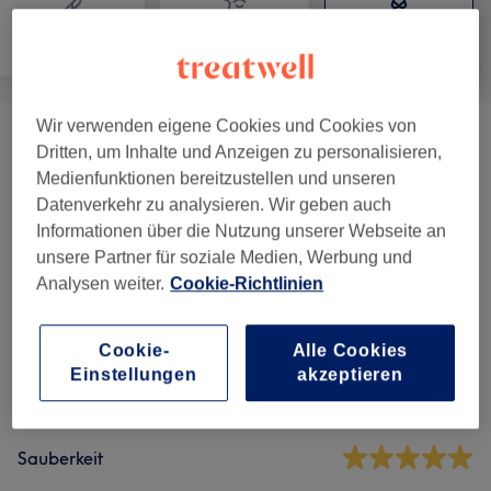
Haarentfernung
Gesicht
Körper
Wir verwenden eigene Cookies und Cookies von
Gewichts- & Cellulite Behandlungen
(
4
)
ab 0,01 €
Dritten, um Inhalte und Anzeigen zu personalisieren,
Medienfunktionen bereitzustellen und unseren
Datenverkehr zu analysieren. Wir geben auch
Informationen über die Nutzung unserer Webseite an
Salonbewertungen
unsere Partner für soziale Medien, Werbung und
Analysen weiter.
Cookie-Richtlinien
4,7
Cookie-
Alle Cookies
7 Bewertungen
Einstellungen
akzeptieren
Ambiente
Sauberkeit