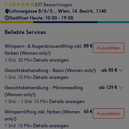
5,0
237 Bewertungen
Lützowgasse 8/6/3,
,
Wien, 14. Bezirk
,
1140
Geöffnet Heute: 10:00 - 19:00
Beliebte Services
88 €
Wimpern- & Augenbrauenlifting inkl.
Auswählen
färben (Women only!)
1 Std. 30 Min.
Details anzeigen
ab
85 €
Gesichtsbehandlung - Basic (Women only!)
1 Std. 15 Min.
Details anzeigen
ab
129 €
Gesichtsbehandlung - Microneedling
(Women only!)
1 Std. - 1 Std. 15 Min.
Details anzeigen
65 €
Wimpernlifting inkl. färben (Women
Auswählen
only!)
1 Std. 15 Min.
Details anzeigen