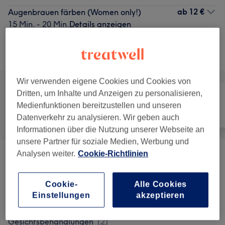
ab
12 €
Augenbrauen färben (Women only!)
15 Min. - 20 Min.
Details anzeigen
Alle Services
Wir verwenden eigene Cookies und Cookies von
Dritten, um Inhalte und Anzeigen zu personalisieren,
Medienfunktionen bereitzustellen und unseren
Alle
Gesicht
Massage
Datenverkehr zu analysieren. Wir geben auch
Informationen über die Nutzung unserer Webseite an
unsere Partner für soziale Medien, Werbung und
Analysen weiter.
Cookie-Richtlinien
Gesichtsbehandlungen
(
8
)
ab 35 €
Augenbrauen & Wimpernbehandlungen
(
6
)
Cookie-
Alle Cookies
ab 10 €
Einstellungen
akzeptieren
Zubuchbare Extras Zu Allen
ab 10 €
Gesichtsbehandlungen
(
2
)