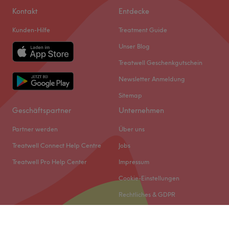
Kontakt
Entdecke
Kunden-Hilfe
Treatment Guide
Unser Blog
Treatwell Geschenkgutschein
Newsletter Anmeldung
Sitemap
Geschäftspartner
Unternehmen
Partner werden
Über uns
Treatwell Connect Help Centre
Jobs
Treatwell Pro Help Center
Impressum
Cookie-Einstellungen
Rechtliches & GDPR