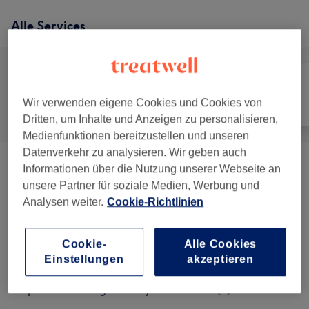
Alle Services
Wir verwenden eigene Cookies und Cookies von
Alle
Gesicht
Massage
Dritten, um Inhalte und Anzeigen zu personalisieren,
Medienfunktionen bereitzustellen und unseren
Datenverkehr zu analysieren. Wir geben auch
Informationen über die Nutzung unserer Webseite an
[COMFORT ZONE] Augenbehandlung/Eye
55 €
unsere Partner für soziale Medien, Werbung und
Treatment
(
1
)
Analysen weiter.
Cookie-Richtlinien
[COMFORT ZONE] Gesichtsbehandlungen
ab 55 €
Mit Klang/Facials With Healing Bowls
(
6
)
Cookie-
Alle Cookies
Einstellungen
akzeptieren
[COMFORT ZONE]
ab 75 €
Körperbehandlungen/Body Treatments
(
5
)