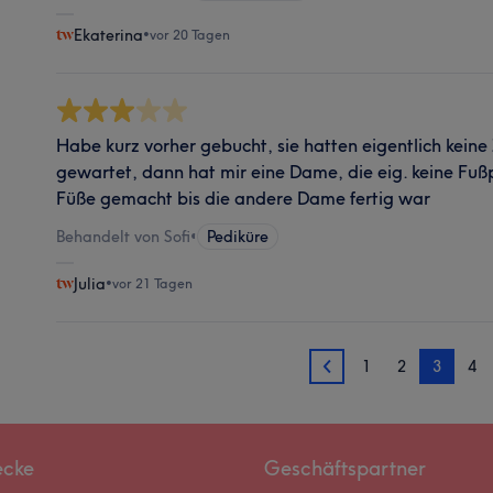
Ekaterina
•
vor 20 Tagen
Habe kurz vorher gebucht, sie hatten eigentlich keine
gewartet, dann hat mir eine Dame, die eig. keine Fuß
Füße gemacht bis die andere Dame fertig war
Behandelt von Sofi
•
Pediküre
Julia
•
vor 21 Tagen
1
2
3
4
2
ecke
Geschäftspartner