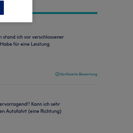
n
stand ich vor verschlossener
 Habe für eine Leistung
Verifizierte Bewertung
rvorragend!! Kann ich sehr
en Autofahrt (eine Richtung)