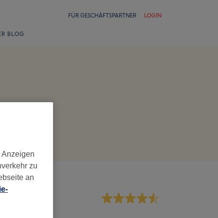
FÜR GESCHÄFTSPARTNER
LOGIN
ER BLOG
d Anzeigen
nverkehr zu
ebseite an
e-
rvice