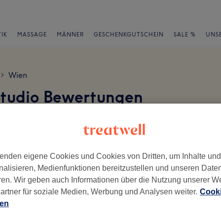
IK
MASSAGE
MÄNNER
GESCHENKGUTSCHEIN
SALE %
UNS
Wien
>
tudio Bewertungen
 4. Bezirk
en
enden eigene Cookies und Cookies von Dritten, um Inhalte un
nalisieren, Medienfunktionen bereitzustellen und unseren Date
ren. Wir geben auch Informationen über die Nutzung unserer W
ch geschrieben.
artner für soziale Medien, Werbung und Analysen weiter.
Cooki
Ambiente
Se
ien