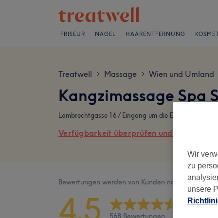
FRISEUR
NÄGEL
HAARENTFERNUNG
KOSMET
Treatwell
Massage
Wien und Umland
>
>
Kangzimassage Spa S
Lambrechtgasse 16 / Eingang um die Ecke, 1040 Wien,
Verfügbarkeit überprüfen und online buch
Wir verw
zu perso
analysie
Bewertungen werden von Kunden nach ihrem Besu
unsere P
4,5
Richtlin
568 Bewertungen