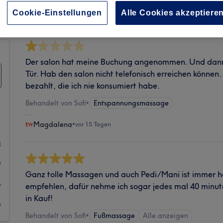
Sauberkeit
Cookie-Einstellungen
Alle Cookies akzeptiere
Der salon hat meine Buchung angenommen. Und dann 
Tür. Hab den salon nicht telefonisch erreichen können.
bezahlt, die ich nie konsumiert habe.
Behandelt von Sofi
•
Entspannungsmassage
1
Magdalena
•
vor 15 Tagen
4
9
Ganz tolle Massagen und auch Pedi/Mani ist immer he
6
empfehlen, dafür nehme ich sogar jedes mal 40 minut
in Kauf!
6
Behandelt von Sofi
•
Fußmassage
Alle anzeigen