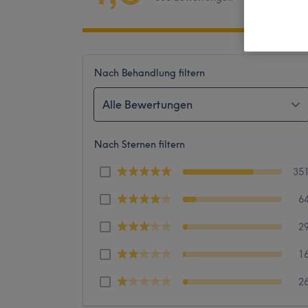
Nach Behandlung filtern
Alle Bewertungen
Nach Sternen filtern
35
6
2
1
2