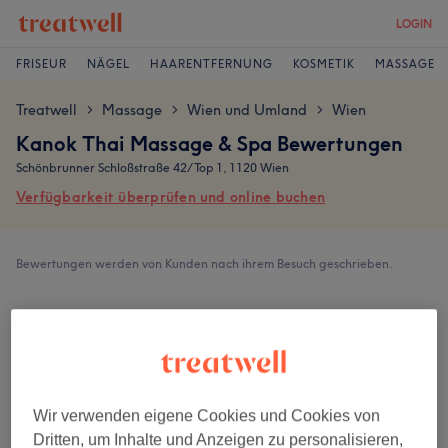
LOGIN
FRISEUR
NÄGEL
HAARENTFERNUNG
KOSMETIK
MASSAGE
Treatwell
Massage
Wien und Umland
Wien
>
>
>
Kanok Thai Massage & Spa Bewertungen
Schönbrunner Schloßstraße 42/Top 1, 1120 Wien
Verfügbarkeit überprüfen und online buchen
Bewertungen werden von Kunden nach ihrem Besuch geschrieben.
4,9
848 Bewertungen
Ambiente
Wir verwenden eigene Cookies und Cookies von
Dritten, um Inhalte und Anzeigen zu personalisieren,