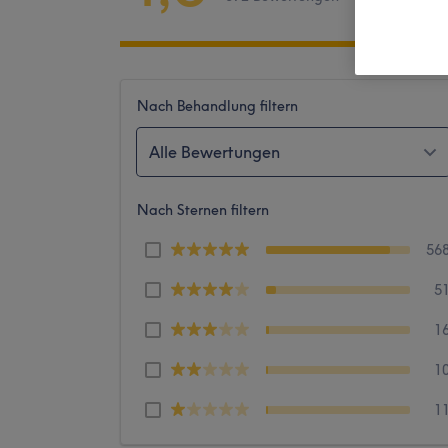
Nach Behandlung filtern
Alle Bewertungen
Nach Sternen filtern
56
5
1
1
1