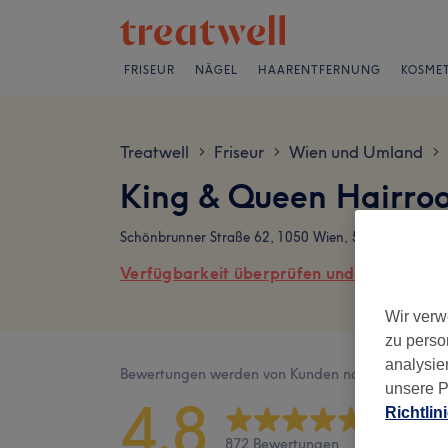
FRISEUR
NÄGEL
HAARENTFERNUNG
KOSMET
Treatwell
Friseur
Wien und Umland
>
>
>
King & Queen Hairr
Schönbrunner Straße 62, 1050 Wien, 5. Bezirk
Verfügbarkeit überprüfen und online buch
Wir verw
zu perso
analysie
Bewertungen werden von Kunden nach ihrem Besu
unsere P
4,8
Richtlin
872 Bewertungen