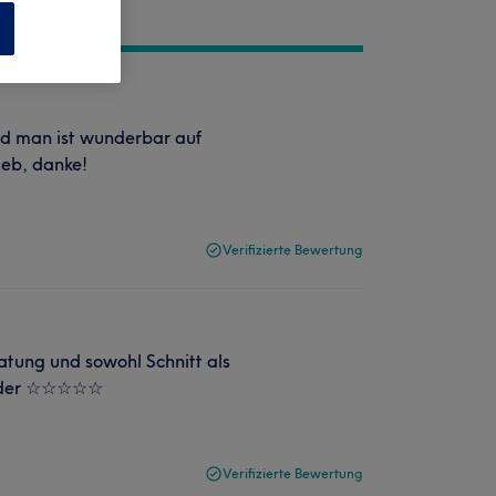
n
nd man ist wunderbar auf
ieb, danke!
Verifizierte Bewertung
ratung und sowohl Schnitt als
wieder ☆☆☆☆☆
Verifizierte Bewertung