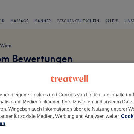
IK
MASSAGE
MÄNNER
GESCHENKGUTSCHEIN
SALE %
UNS
Wien
oom Bewertungen
en
enden eigene Cookies und Cookies von Dritten, um Inhalte un
nalisieren, Medienfunktionen bereitzustellen und unseren Date
ren. Wir geben auch Informationen über die Nutzung unserer W
ch geschrieben.
artner für soziale Medien, Werbung und Analysen weiter.
Cooki
Ambiente
Se
ien