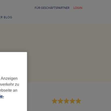
FÜR GESCHÄFTSPARTNER
LOGIN
ER BLOG
d Anzeigen
nverkehr zu
ebseite an
e-
rvice