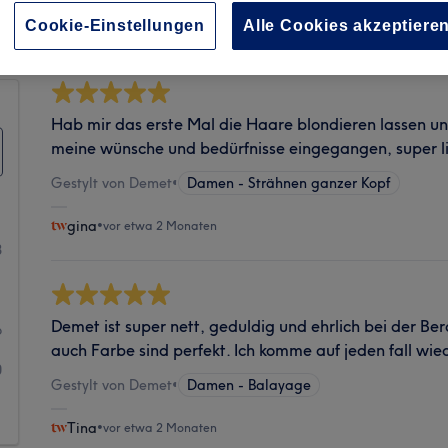
Sauberkeit
Cookie-Einstellungen
Alle Cookies akzeptiere
Hab mir das erste Mal die Haare blondieren lassen u
meine wünsche und bedürfnisse eingegangen, super l
Gestylt von Demet
•
Damen - Strähnen ganzer Kopf
gina
•
vor etwa 2 Monaten
8
1
Demet ist super nett, geduldig und ehrlich bei der Be
6
auch Farbe sind perfekt. Ich komme auf jeden fall 
0
Gestylt von Demet
•
Damen - Balayage
1
Tina
•
vor etwa 2 Monaten