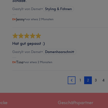
Schade.
Gestylt von Demet
•
Styling & Föhnen
Jenny
•
vor etwa 2 Monaten
Hat gut gepasst :)
Gestylt von Demet
•
Damenhaarschnitt
Tina
•
vor etwa 2 Monaten
1
2
3
4
1
ecke
Geschäftspartner