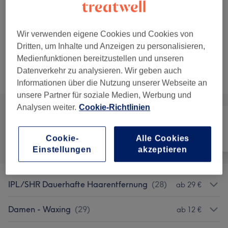
20 Min.
Details anzeigen
29 €
Damen Waxing - Bikini
Auswählen
Wir verwenden eigene Cookies und Cookies von
20 Min.
Details anzeigen
Dritten, um Inhalte und Anzeigen zu personalisieren,
Medienfunktionen bereitzustellen und unseren
Nicht gefunden wonach du gesucht hast?
Datenverkehr zu analysieren. Wir geben auch
Alle Services
Informationen über die Nutzung unserer Webseite an
unsere Partner für soziale Medien, Werbung und
Analysen weiter.
Cookie-Richtlinien
Alle
Haarentfernung
Gesicht
Cookie-
Alle Cookies
Einstellungen
akzeptieren
IPL/SHR Dauerhafte Haarentfernung
(
28
)
ab 29 €
Damen - Waxing
(
29
)
ab 12 €