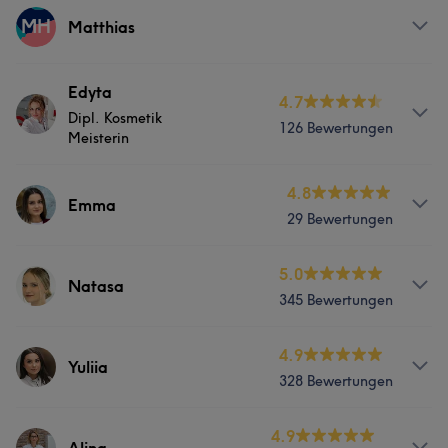
MH
Matthias
Services
Edyta
4.7
Dipl. Kosmetik
126 Bewertungen
Gesicht
Massage
Meisterin
Services
4.8
Emma
29 Bewertungen
Gesicht
Services
5.0
Natasa
Was unsere Kunden über Edyta sagen
345 Bewertungen
Körper
Gesicht
Massage
Kompetent
5
Erfahren
5
Gründlich
5
Services
4.9
Haarentfernung
Yuliia
328 Bewertungen
Körper
Gesicht
Massage
Services
4.9
Haarentfernung