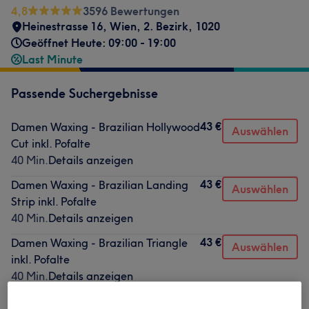
4,8
3596 Bewertungen
Heinestrasse 16
,
Wien, 2. Bezirk
,
1020
Geöffnet Heute: 09:00 - 19:00
Last Minute
Passende Suchergebnisse
43 €
Damen Waxing - Brazilian Hollywood
Auswählen
Cut inkl. Pofalte
40 Min.
Details anzeigen
43 €
Damen Waxing - Brazilian Landing
Auswählen
Strip inkl. Pofalte
40 Min.
Details anzeigen
43 €
Damen Waxing - Brazilian Triangle
Auswählen
inkl. Pofalte
40 Min.
Details anzeigen
33 €
Damen Waxing - Bikini Tanga
Auswählen