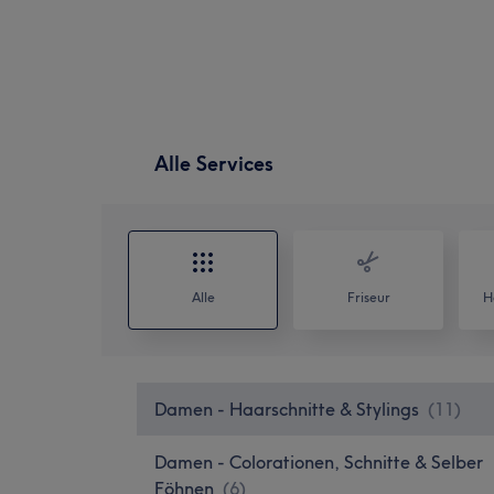
Alle Services
Alle
Friseur
H
Damen - Haarschnitte & Stylings
(
11
)
Damen - Colorationen, Schnitte & Selber
Föhnen
(
6
)