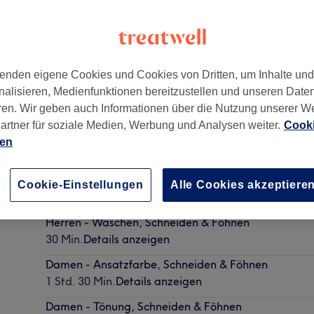
enden eigene Cookies und Cookies von Dritten, um Inhalte un
nalisieren, Medienfunktionen bereitzustellen und unseren Date
30
ren. Wir geben auch Informationen über die Nutzung unserer W
artner für soziale Medien, Werbung und Analysen weiter.
Cooki
ien
Damen - Strähnen ganzer Kopf, Schneiden & Föhnen 
Tönung;Glossing)
Cookie-Einstellungen
Alle Cookies akzeptiere
2 Std.
Details anzeigen
Herren - Waschen, Schneiden & Föhnen
30 Min.
Details anzeigen
Damen - Ansatzfarbe, Schneiden & Föhnen
1 Std. 30 Min.
Details anzeigen
Damen - Tönung, Schneiden & Föhnen