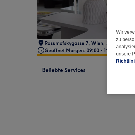
Wir verw
zu perso
Rasumofskygasse 7
,
Wien, 3. Bezirk
,
10
analysie
Geöffnet Morgen: 09:00 - 19:00
unsere P
Richtlin
Beliebte Services