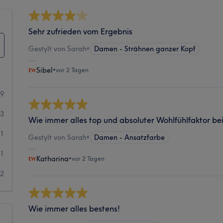
Sehr zufrieden vom Ergebnis
Gestylt von Sarah
•
Damen - Strähnen ganzer Kopf
Sibel
•
vor 2 Tagen
59
03
Wie immer alles top und absoluter Wohlfühlfaktor b
21
Gestylt von Sarah
•
Damen - Ansatzfarbe
11
Katharina
•
vor 2 Tagen
12
Wie immer alles bestens!