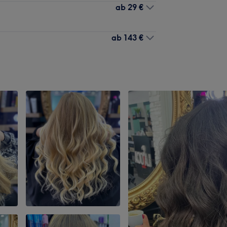
ab
29 €
ab
143 €