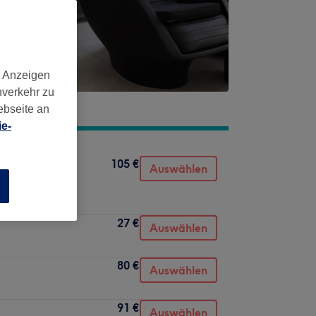
d Anzeigen
nverkehr zu
ebseite an
e-
105 €
(exkl.
Auswählen
n
27 €
Auswählen
80 €
Auswählen
91 €
Auswählen