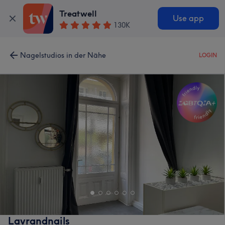
Treatwell
Use app
130K
Nagelstudios in der Nähe
LOGIN
Lavrandnails