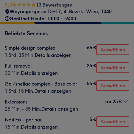
5,0
13 Bewertungen
Weyringergasse 15–17
,
4. Bezirk
,
Wien
,
1040
Geöffnet Heute: 10:00 - 16:00
Beliebte Services
65 €
Simple design complex
Auswählen
1 Std. 35 Min.
Details anzeigen
25 €
Full removal
Auswählen
30 Min.
Details anzeigen
55 €
Gel/shellac complex - Base color
Auswählen
1 Std. 15 Min.
Details anzeigen
ab
25 €
Extensions
25 Min. - 35 Min.
Details anzeigen
5 €
Nail Fix - per nail
Auswählen
15 Min.
Details anzeigen