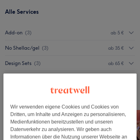
Alle Services
Add-on
(
3
)
ab 5 €
No Shellac/gel
(
3
)
ab 35 €
Design Sets
(
3
)
ab 65 €
One-color Sets
(
2
)
ab 55 €
Unsere Arbeit
Wir verwenden eigene Cookies und Cookies von
Bild anklicken für weitere Details
Dritten, um Inhalte und Anzeigen zu personalisieren,
Medienfunktionen bereitzustellen und unseren
Datenverkehr zu analysieren. Wir geben auch
Informationen über die Nutzung unserer Webseite an