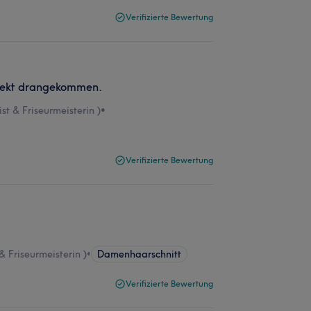
Verifizierte Bewertung
direkt drangekommen.
t & Friseurmeisterin )
•
Verifizierte Bewertung
 Friseurmeisterin )
•
Damenhaarschnitt
Verifizierte Bewertung