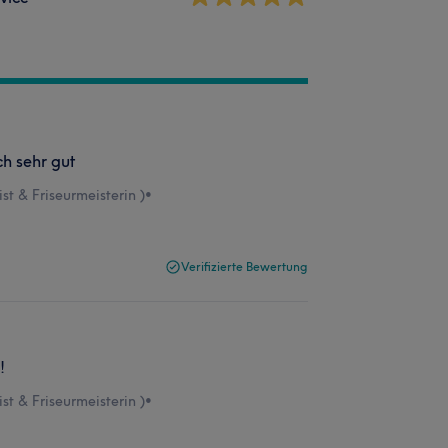
h sehr gut
t & Friseurmeisterin )
•
Verifizierte Bewertung
!
t & Friseurmeisterin )
•