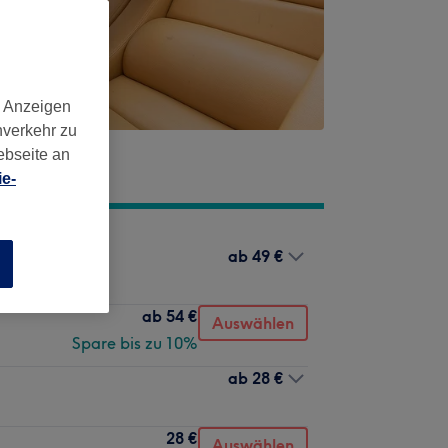
d Anzeigen
nverkehr zu
ebseite an
e-
ab
49 €
n
ab
54 €
Auswählen
Spare bis zu 10%
ab
28 €
28 €
Auswählen