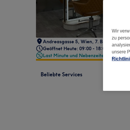
Wir verw
zu perso
Andreasgasse 5
,
Wien, 7. Bezirk
,
1070
analysie
Geöffnet Heute: 09:00 - 18:00
unsere P
Last Minute und Nebenzeiten
Richtlin
Beliebte Services