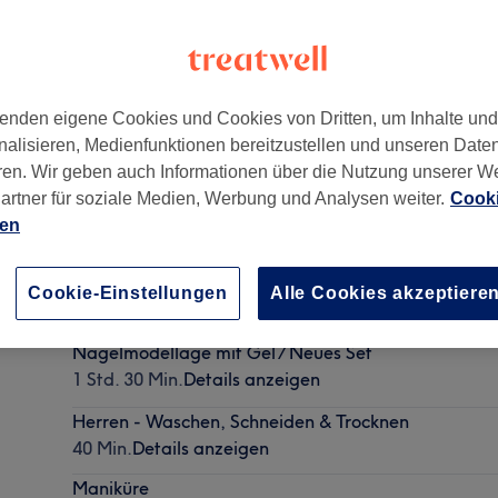
enden eigene Cookies und Cookies von Dritten, um Inhalte un
nalisieren, Medienfunktionen bereitzustellen und unseren Date
ren. Wir geben auch Informationen über die Nutzung unserer W
artner für soziale Medien, Werbung und Analysen weiter.
Cooki
ien
Damen - Waschen, Schneiden & Föhnen & Pflege
Cookie-Einstellungen
Alle Cookies akzeptiere
45 Min. - 55 Min.
Details anzeigen
Nagelmodellage mit Gel / Neues Set
1 Std. 30 Min.
Details anzeigen
Herren - Waschen, Schneiden & Trocknen
40 Min.
Details anzeigen
Maniküre