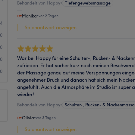
Behandelt von Happy
•
Tiefengewebsmassage
Monika
•
vor 2 Tagen
84
Salonantwort anzeigen
0
0
War bei Happy für eine Schulter-, Rücken- & Nacken
0
zufrieden. Er hat vorher kurz nach meinen Beschwer
0
der Massage genau auf meine Verspannungen eingega
angenehmer Druck und danach hat sich mein Nacken 
angefühlt. Auch die Atmosphäre im Studio ist supe
wieder!
Behandelt von Happy
•
Schulter-, Rücken- & Nackenmass
Olivia
•
vor 3 Tagen
Salonantwort anzeigen