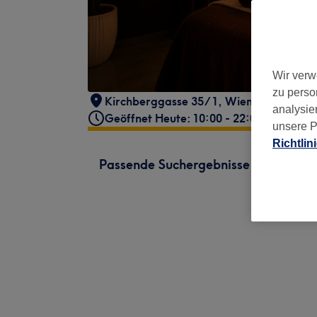
Wir verw
zu perso
Kirchberggasse 35/1
,
Wien, 7. Bezirk
,
analysie
Geöffnet Heute: 10:00 - 22:00
unsere P
Richtlin
Passende Suchergebnisse