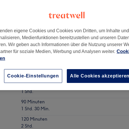
enden eigene Cookies und Cookies von Dritten, um Inhalte un
nalisieren, Medienfunktionen bereitzustellen und unseren Date
1070
ren. Wir geben auch Informationen über die Nutzung unserer W
artner für soziale Medien, Werbung und Analysen weiter.
Cooki
ien
Deep Tissue Massage
Details anzeigen
Cookie-Einstellungen
Alle Cookies akzeptiere
60 Minuten
1 Std.
90 Minuten
1 Std. 30 Min.
120 Minuten
2 Std.