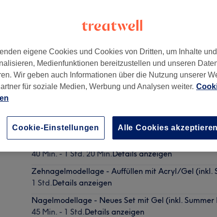
enden eigene Cookies und Cookies von Dritten, um Inhalte un
nalisieren, Medienfunktionen bereitzustellen und unseren Date
Gürtel
,
1180 -
Gehört zu LyLy Nails
ren. Wir geben auch Informationen über die Nutzung unserer W
artner für soziale Medien, Werbung und Analysen weiter.
Cooki
ien
Nagelmodellage - Auffüllen mit Gel/Acryl (inkl. Su
45 Min. - 1 Std.
Details anzeigen
Cookie-Einstellungen
Alle Cookies akzeptiere
Basic Pediküre ( Hornhautentfernung, Peeling, Feile
40 Min. - 1 Std. 20 Min.
Details anzeigen
Zehnagelmodellage - Auffüllen mit Acryl/Gel (inkl.
1 Std.
Details anzeigen
Nagelmodellage - Neues Set mit Gel (inkl. Summer 
45 Min. - 1 Std.
Details anzeigen