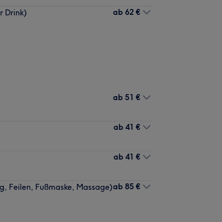
ab
62 €
r Drink)
ab
51 €
ab
41 €
ab
41 €
ab
85 €
ng, Feilen, Fußmaske, Massage)