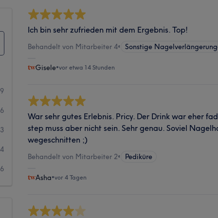
Ich bin sehr zufrieden mit dem Ergebnis. Top!
Behandelt von Mitarbeiter 4
•
Sonstige Nagelverlängerung
Gisele
•
vor etwa 14 Stunden
39
06
War sehr gutes Erlebnis. Pricy. Der Drink war eher fad
step muss aber nicht sein. Sehr genau. Soviel Nagel
33
wegeschnitten ;)
54
Behandelt von Mitarbeiter 2
•
Pediküre
66
Asha
•
vor 4 Tagen