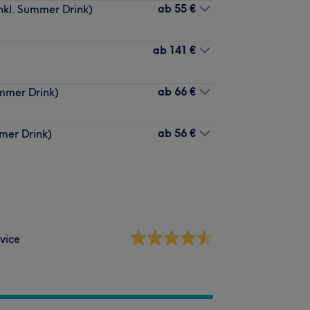
ab
55 €
inkl. Summer Drink)
ab
141 €
ab
66 €
mmer Drink)
ab
56 €
mer Drink)
vice