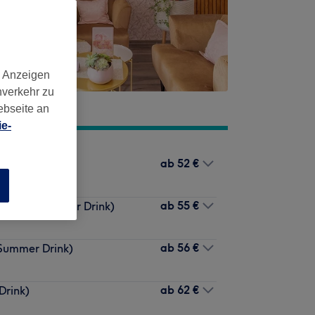
d Anzeigen
nverkehr zu
ebseite an
e-
ab
52 €
mmer Drink)
n
ab
55 €
n) (inkl. Summer Drink)
ab
56 €
 Summer Drink)
ab
62 €
Drink)