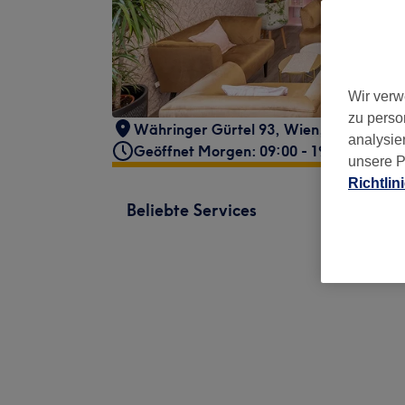
Wir verw
zu perso
Währinger Gürtel 93
,
Wien, Währinger 
analysie
Geöffnet Morgen: 09:00 - 19:00
unsere P
Richtlin
Beliebte Services