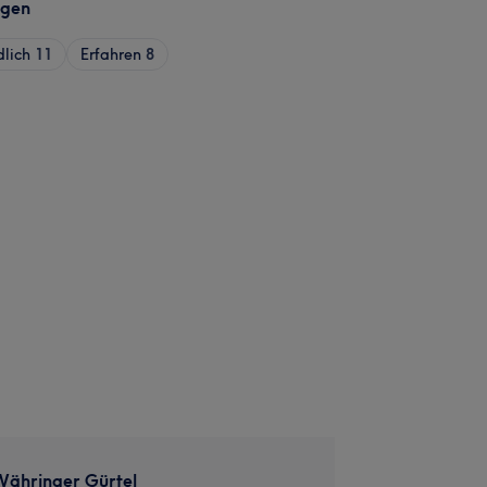
agen
dlich
11
Erfahren
8
 Währinger Gürtel