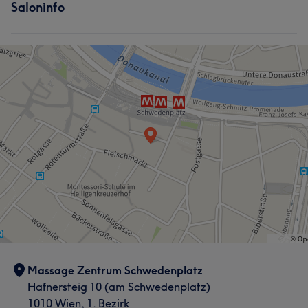
Was unsere Kunden über Xin sagen
Aufmerksam
19
Saloninfo
Massage
Kompetent
20
Professionell
20
Erfahren
19
Was unsere Kunden über Sunny sagen
Aufmerksam
10
Professionell
10
Kompetent
8
Massage Zentrum Schwedenplatz
Hafnersteig 10 (am Schwedenplatz)
1010 Wien, 1. Bezirk