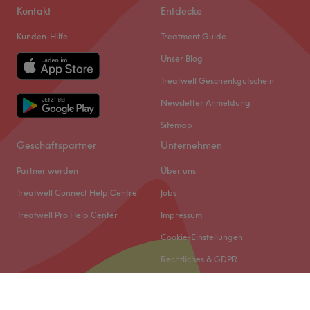
Kontakt
Entdecke
Kunden-Hilfe
Treatment Guide
Unser Blog
Treatwell Geschenkgutschein
Newsletter Anmeldung
Sitemap
Geschäftspartner
Unternehmen
Partner werden
Über uns
Treatwell Connect Help Centre
Jobs
Treatwell Pro Help Center
Impressum
Cookie-Einstellungen
Rechtliches & GDPR
© 2026 Treatwell DACH GmbH