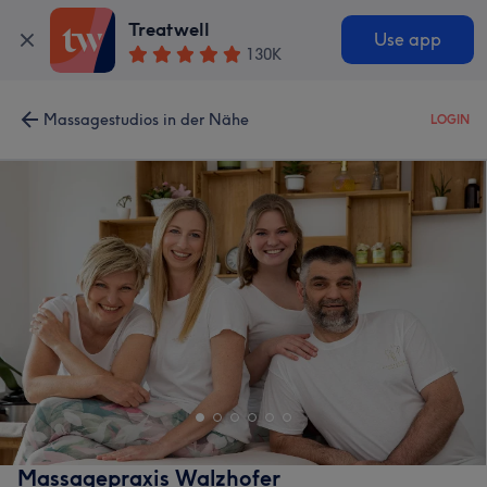
Treatwell
Use app
130K
Massagestudios in der Nähe
LOGIN
Massagepraxis Walzhofer