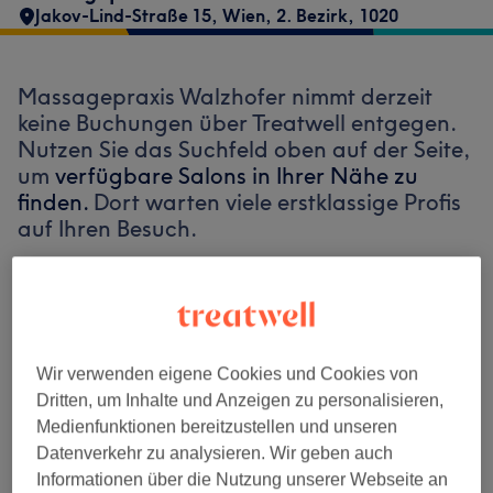
Jakov-Lind-Straße 15
,
Wien, 2. Bezirk
,
1020
Massagepraxis Walzhofer nimmt derzeit
keine Buchungen über Treatwell entgegen.
Nutzen Sie das Suchfeld oben auf der Seite,
um
verfügbare Salons in Ihrer Nähe zu
finden.
Dort warten viele erstklassige Profis
auf Ihren Besuch.
Finde die besten Salons in deiner Nähe
Wir verwenden eigene Cookies und Cookies von
Dritten, um Inhalte und Anzeigen zu personalisieren,
Medienfunktionen bereitzustellen und unseren
Auf Treatwell finden
Datenverkehr zu analysieren. Wir geben auch
Informationen über die Nutzung unserer Webseite an