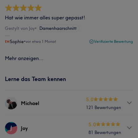
Hat wie immer alles super gepasst!
Gestylt von Joy
•
Damenhaarschnitt
Sophie
•
vor etwa 1 Monat
Verifizierte Bewertung
Mehr anzeigen...
Lerne das Team kennen
5.0
Michael
121 Bewertungen
Info
5.0
J
Joy
81 Bewertungen
Hallo, ich bin Michael 🤗 – Friseur aus Leidenschaft mit