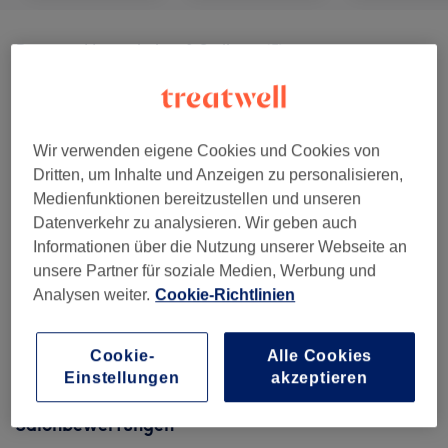
Damen - Haarschnitte & Stylings
(
5
)
ab 33 €
Herren - Haarschnitte & Stylings
(
4
)
ab 13 €
Kinder - Haarschnitte & Stylings
(
1
)
ab 25 €
Wir verwenden eigene Cookies und Cookies von
Dritten, um Inhalte und Anzeigen zu personalisieren,
Damen - Coloration & Strähnen
(
6
)
ab 10 €
Medienfunktionen bereitzustellen und unseren
Datenverkehr zu analysieren. Wir geben auch
Herren - Farbe & Strähnen
(
5
)
ab 35 €
Informationen über die Nutzung unserer Webseite an
unsere Partner für soziale Medien, Werbung und
Dauerwelle
(
1
)
ab 72 €
Analysen weiter.
Cookie-Richtlinien
Pflege & Keratinbehandlung
(
4
)
ab 10 €
Cookie-
Alle Cookies
Einstellungen
akzeptieren
Salonbewertungen