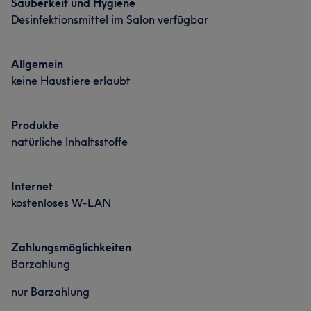
Sauberkeit und Hygiene
Desinfektionsmittel im Salon verfügbar
Professionell
9
Freundlich
6
Kompetent
5
Fürsorglich
5
Allgemein
keine Haustiere erlaubt
Produkte
natürliche Inhaltsstoffe
Internet
kostenloses W-LAN
Zahlungsmöglichkeiten
Barzahlung
nur Barzahlung