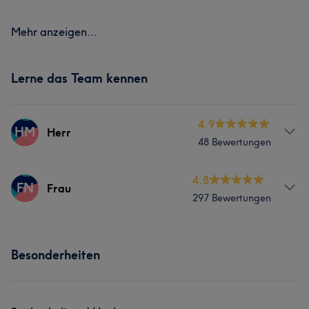
Mehr anzeigen...
Lerne das Team kennen
4.9
HM
Herr
48 Bewertungen
Services
4.8
FN
Frau
297 Bewertungen
Körper
Gesicht
Haarentfernung
Services
Besonderheiten
Körper
Gesicht
Haarentfernung
Was unsere Kunden über Frau sagen