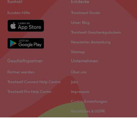
Kontakt
Entdecke
Kunden-Hilfe
Treatment Guide
Unser Blog
Treatwell Geschenkgutschein
Newsletter Anmeldung
Sitemap
Geschäftspartner
Unternehmen
Partner werden
Über uns
Treatwell Connect Help Centre
Jobs
Treatwell Pro Help Center
Impressum
Cookie-Einstellungen
Rechtliches & GDPR
© 2026 Treatwell DACH GmbH