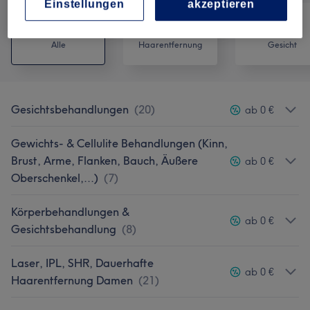
Einstellungen
akzeptieren
Alle
Haarentfernung
Gesicht
Gesichtsbehandlungen
(
20
)
ab 0 €
Gewichts- & Cellulite Behandlungen (Kinn,
Brust, Arme, Flanken, Bauch, Äußere
ab 0 €
Oberschenkel,...)
(
7
)
Körperbehandlungen &
ab 0 €
Gesichtsbehandlung
(
8
)
Laser, IPL, SHR, Dauerhafte
ab 0 €
Haarentfernung Damen
(
21
)