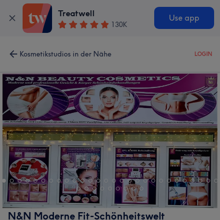
Treatwell
Use app
130K
Kosmetikstudios in der Nähe
LOGIN
N&N Moderne Fit-Schönheitswelt