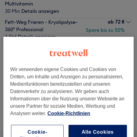
Multivitamin
30 Min.
Details anzeigen
ab
72 €
Fett-Weg Frieren - Kryolipolyse-
360° Professional
Spare bis zu 55%
1 Std.
Details anzeigen
ab
9 €
LED Infrarot 7 Lichter
Auswählen
Therapie mit Maske
Spare bis zu 55%
30 Min.
Details anzeigen
Wir verwenden eigene Cookies und Cookies von
ab
0 €
Gesichtsbehandlung -
Auswählen
Dritten, um Inhalte und Anzeigen zu personalisieren,
Beratungsgesprächen
Spare bis zu 100%
Medienfunktionen bereitzustellen und unseren
& Probebehandlung
Datenverkehr zu analysieren. Wir geben auch
10 Min.
Informationen über die Nutzung unserer Webseite an
Details anzeigen
unsere Partner für soziale Medien, Werbung und
Analysen weiter.
Cookie-Richtlinien
Alle Services
Cookie-
Alle Cookies