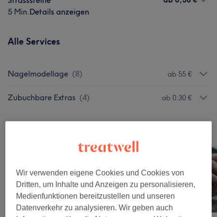
Strasssteine
5 Min.
Details anzeigen
Alle Services
Nagelmodellage
(
8
)
ab 55 €
Zubuchbare Extras
(
4
)
ab 0,30 €
Unsere Arbeit
Bild anklicken für weitere Details
Wir verwenden eigene Cookies und Cookies von
Dritten, um Inhalte und Anzeigen zu personalisieren,
Medienfunktionen bereitzustellen und unseren
Datenverkehr zu analysieren. Wir geben auch