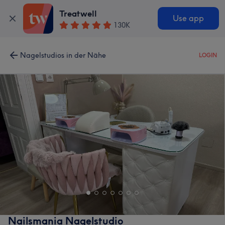
Treatwell
Use app
130K
Nagelstudios in der Nähe
LOGIN
Nailsmania Nagelstudio