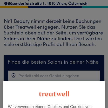
Bösendorferstraße 1, 1010 Wien, Österreich
Nr1 Beauty nimmt derzeit keine Buchungen
über Treatwell entgegen. Nutzen Sie das
Suchfeld oben auf der Seite, um
verfügbare
Salons in Ihrer Nähe zu finden.
Dort warten
viele erstklassige Profis auf Ihren Besuch.
Finde die besten Salons in deiner Nähe
Auf Treatwell finden
Wir verwenden eigene Cookies und Cookies von