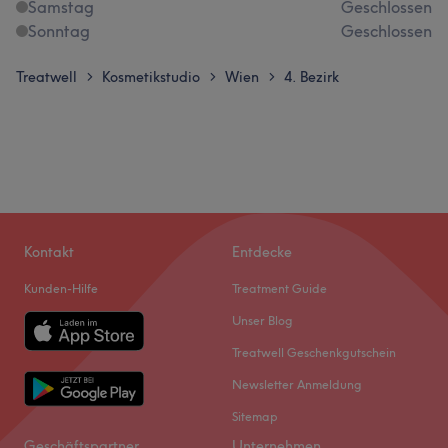
Samstag
Geschlossen
Sonntag
Geschlossen
Treatwell
Kosmetikstudio
Wien
4. Bezirk
>
>
>
Kontakt
Entdecke
Kunden-Hilfe
Treatment Guide
Unser Blog
Treatwell Geschenkgutschein
Newsletter Anmeldung
Sitemap
Geschäftspartner
Unternehmen