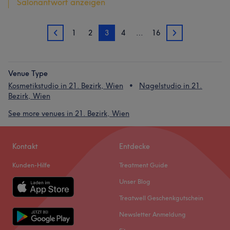
Salonantwort anzeigen
1
2
3
4
…
16
2
4
Venue Type
Kosmetikstudio in 21. Bezirk, Wien
Nagelstudio in 21.
Bezirk, Wien
See more venues in 21. Bezirk, Wien
Kontakt
Entdecke
Kunden-Hilfe
Treatment Guide
Unser Blog
Treatwell Geschenkgutschein
Newsletter Anmeldung