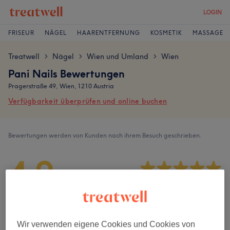
LOGIN
FRISEUR
NÄGEL
HAARENTFERNUNG
KOSMETIK
MASSAGE
Treatwell
Nägel
Wien und Umland
Wien
>
>
>
Pani Nails Bewertungen
Pragerstraße 49, Wien, 1210 Austria
Verfügbarkeit überprüfen und online buchen
Bewertungen werden von Kunden nach ihrem Besuch geschrieben.
4,9
95 Bewertungen
Ambiente
Wir verwenden eigene Cookies und Cookies von