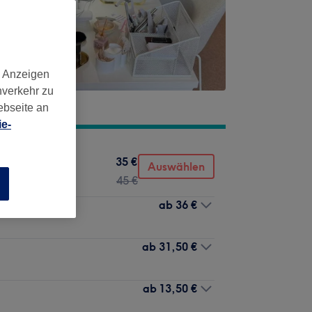
d Anzeigen
nverkehr zu
ebseite an
e-
35 €
Auswählen
45 €
n
ab
36 €
ab
31,50 €
ab
13,50 €