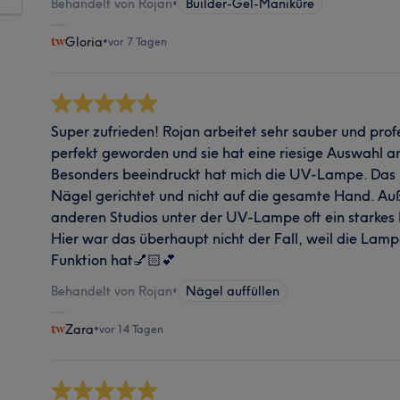
Behandelt von Rojan
•
Builder-Gel-Maniküre
Gloria
•
vor 7 Tagen
Super zufrieden! Rojan arbeitet sehr sauber und profe
perfekt geworden und sie hat eine riesige Auswahl a
Besonders beeindruckt hat mich die UV-Lampe. Das U
Nägel gerichtet und nicht auf die gesamte Hand. Au
anderen Studios unter der UV-Lampe oft ein starkes
Hier war das überhaupt nicht der Fall, weil die Lam
Funktion hat💅🏻💕
Behandelt von Rojan
•
Nägel auffüllen
Zara
•
vor 14 Tagen