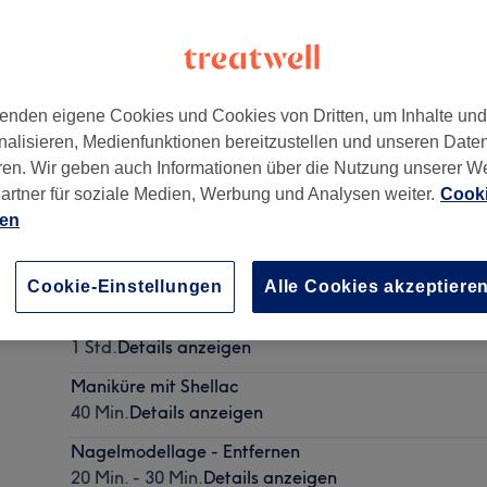
enden eigene Cookies und Cookies von Dritten, um Inhalte un
nalisieren, Medienfunktionen bereitzustellen und unseren Date
rk
,
1220
ren. Wir geben auch Informationen über die Nutzung unserer W
artner für soziale Medien, Werbung und Analysen weiter.
Cooki
ien
BIAB
45 Min.
Details anzeigen
Cookie-Einstellungen
Alle Cookies akzeptiere
Nagelmodellage - Auffüllen
1 Std.
Details anzeigen
Maniküre mit Shellac
40 Min.
Details anzeigen
Nagelmodellage - Entfernen
20 Min. - 30 Min.
Details anzeigen