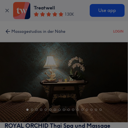
Treatwell
Use app
130K
Massagestudios in der Nähe
LOGIN
ROYAL ORCHID Thai Spa und Massage