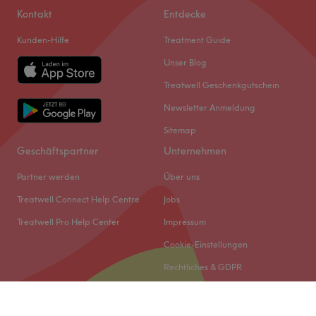
Kontakt
Entdecke
Kunden-Hilfe
Treatment Guide
Unser Blog
Treatwell Geschenkgutschein
Newsletter Anmeldung
Sitemap
Geschäftspartner
Unternehmen
Partner werden
Über uns
Treatwell Connect Help Centre
Jobs
Treatwell Pro Help Center
Impressum
Cookie-Einstellungen
Rechtliches & GDPR