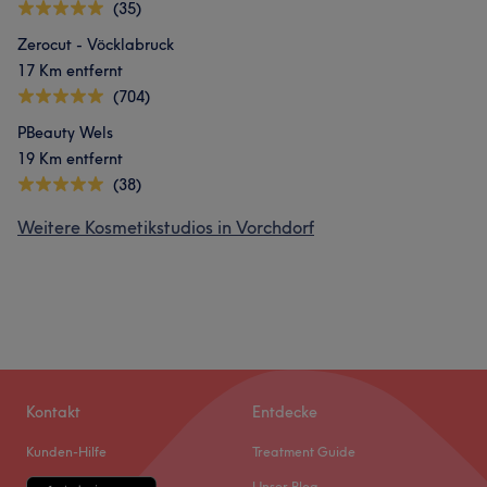
(35)
Zerocut - Vöcklabruck
17 Km entfernt
(704)
PBeauty Wels
19 Km entfernt
(38)
Weitere Kosmetikstudios in Vorchdorf
Kontakt
Entdecke
Kunden-Hilfe
Treatment Guide
Unser Blog