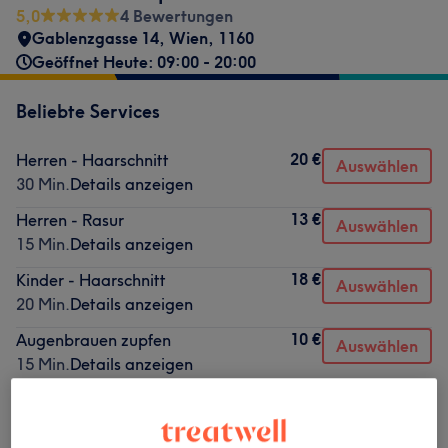
5,0
4 Bewertungen
Gablenzgasse 14
,
Wien
,
1160
Geöffnet Heute: 09:00 - 20:00
Beliebte Services
20 €
Herren - Haarschnitt
Auswählen
30 Min.
Details anzeigen
13 €
Herren - Rasur
Auswählen
15 Min.
Details anzeigen
18 €
Kinder - Haarschnitt
Auswählen
20 Min.
Details anzeigen
10 €
Augenbrauen zupfen
Auswählen
15 Min.
Details anzeigen
10 €
Herren Waxing - Gesicht komplett
Auswählen
10 Min.
Details anzeigen