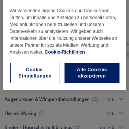
Alle Services
Wir verwenden eigene Cookies und Cookies von
Dritten, um Inhalte und Anzeigen zu personalisieren,
Medienfunktionen bereitzustellen und unseren
Datenverkehr zu analysieren. Wir geben auch
Informationen über die Nutzung unserer Webseite an
Alle
Friseur
Haarentfernun
unsere Partner für soziale Medien, Werbung und
Analysen weiter.
Cookie-Richtlinien
Cookie-
Alle Cookies
Herren - Haarschnitte & Stylings
(
10
)
ab 10 €
Einstellungen
akzeptieren
Herren - Farbe & Grauhaarkaschierung
(
1
)
20 €
Augenbrauen & Wimpernbehandlungen
(
2
)
10 €
Herren Waxing
(
1
)
10 €
Kinder - Haarschnitte & Stylings
(
2
)
ab 18 €