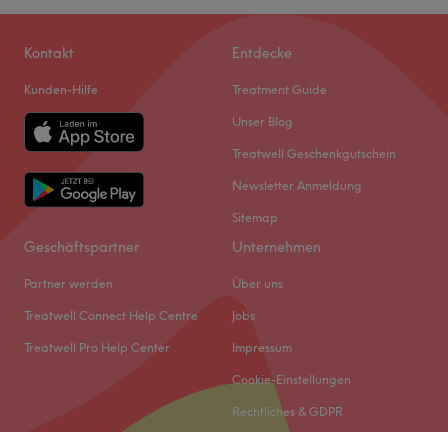
Kontakt
Entdecke
Kunden-Hilfe
Treatment Guide
Unser Blog
Treatwell Geschenkgutschein
Newsletter Anmeldung
Sitemap
Geschäftspartner
Unternehmen
Partner werden
Über uns
Treatwell Connect Help Centre
Jobs
Treatwell Pro Help Center
Impressum
Cookie-Einstellungen
Rechtliches & GDPR