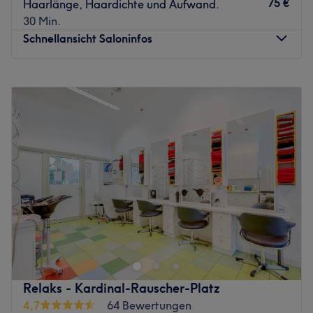
75 €
Haarlänge, Haardichte und Aufwand.
sind die Spezialgebiete des zuvorkommenden Teams.
30 Min.
Eine Beratung ist auf Deutsch, Englisch, Arabisch sowie
Schnellansicht Saloninfos
Türkisch möglich.
Was uns an dem Salon gefällt:
Montag
Geschlossen
Atmosphäre: Modern, sauber, gemütlich.
Dienstag
09:00
–
18:00
Expertise: Haarschnitte & Colorationen, Haarpflege,
Mittwoch
09:00
–
18:00
Styling.
Donnerstag
09:00
–
18:00
Produkte und Produktmarken: Hochwertige Produkte.
Freitag
09:00
–
18:00
Extras: Kostenlose Getränke, kostenloses W-LAN,
Samstag
09:00
–
18:00
klimatisiert.
Sonntag
Geschlossen
Zurück zur Salonansicht
Bist du gelangweilt von deinen Haaren und brauchst eine
Veränderung? Dann ist der Venus88 Friseurkunst in Wien,
15. Bezirk, genau der Richtige. Nach einer individuellen
Beratung wird für dich ein neuer Schnitt oder die
passende Farbe gefunden. Egal, ob moderner oder
Relaks - Kardinal-Rauscher-Platz
klassischer Haarschnitt, Farbakzente, Locken,
4,7
64 Bewertungen
Hochsteckfrisuren oder Haarverlängerungen, mit ihren