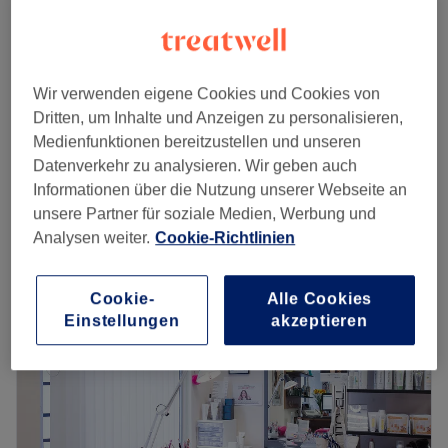
Damen - Färbung ganzer Kopf &
ab
88 €
Föhnen
Spare bis zu 20%
1 Std. 20 Min. - 2 Std.
Wir verwenden eigene Cookies und Cookies von
Damen - Strähnen Oberkopf,
Dritten, um Inhalte und Anzeigen zu personalisieren,
ab
132 €
+TÖNUNG & Föhne
Medienfunktionen bereitzustellen und unseren
Spare bis zu 20%
1 Std. 30 Min. - 2 Std. 30 Min.
Datenverkehr zu analysieren. Wir geben auch
Schnellansicht Saloninfos
Informationen über die Nutzung unserer Webseite an
unsere Partner für soziale Medien, Werbung und
Analysen weiter.
Cookie-Richtlinien
Montag
10:00
–
19:00
Dienstag
10:00
–
19:00
Mittwoch
10:00
–
19:00
Cookie-
Alle Cookies
Donnerstag
10:00
–
19:00
Einstellungen
akzeptieren
Freitag
10:00
–
19:00
Samstag
10:00
–
18:00
Sonntag
Geschlossen
Friya Beauty House Wien Ihr exklusiver Beauty Salon im