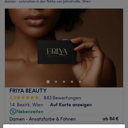
damen - coloration in der Nähe von Johnstraße, Wien
FRIYA BEAUTY
4,8
843 Bewertungen
14. Bezirk, Wien
Auf Karte anzeigen
Nebenzeiten
ab
84 €
Damen - Ansatzfarbe & Föhnen
1 Std. 30 Min.
Spare bis zu 20%