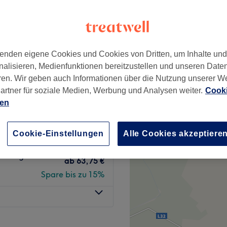
wertungen
k, Wien
nzeiten
enden eigene Cookies und Cookies von Dritten, um Inhalte un
nalisieren, Medienfunktionen bereitzustellen und unseren Date
n & Stylen
ab
144 €
ren. Wir geben auch Informationen über die Nutzung unserer W
Spare bis zu 20%
artner für soziale Medien, Werbung und Analysen weiter.
Cooki
ien
&
ab
176 €
Spare bis zu 20%
Cookie-Einstellungen
Alle Cookies akzeptiere
 Pflege &
ab
63,75 €
Spare bis zu 15%