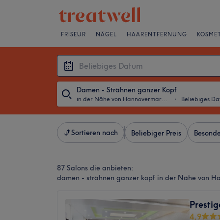
FRISEUR
NÄGEL
HAARENTFERNUNG
KOSMET
Damen - Strähnen ganzer Kopf
in der Nähe von Hannovermarkt, Wien
・
Beliebiges D
Sortieren nach
Beliebiger Preis
Besonde
87 Salons die anbieten:
damen - strähnen ganzer kopf in der Nähe von H
Prestig
4,9