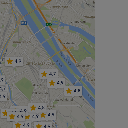
4,9
4,7
,9
4,9
4,7
4,8
4,9
4,8
4,9
4,9
4,9
4,9
4,9
4,9
4,9