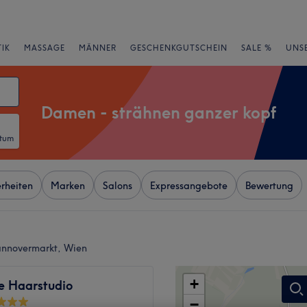
IK
MASSAGE
MÄNNER
GESCHENKGUTSCHEIN
SALE %
UNS
Damen - strähnen ganzer kopf
atum
rheiten
Marken
Salons
Expressangebote
Bewertung
annovermarkt, Wien
+
e Haarstudio
−