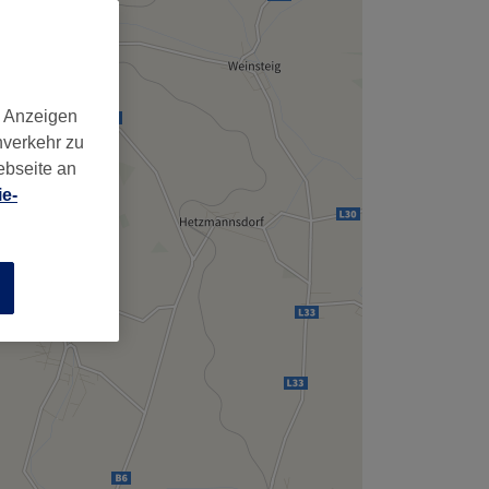
,
d Anzeigen
nverkehr zu
ebseite an
e-
n