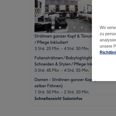
1893 Be
3. Bezir
Nebe
Wir verw
zu perso
Strähnen ganzer Kopf & Tönung & Schneide
analysie
/ Pflege Inkludiert
unsere P
3 Std. 25 Min. - 4 Std. 50 Min.
Richtlin
Foliensträhnen / Babyhighlights & Tönung 
Schneiden & Stylen / Pflege Inkludiert
3 Std. 45 Min. - 4 Std. 55 Min.
Damen - Strähnen ganzer Kopf (Waschen &
selber Föhnen)
1 Std. 50 Min. - 2 Std. 20 Min.
Schnellansicht Saloninfos
Montag
09:00
–
19:00