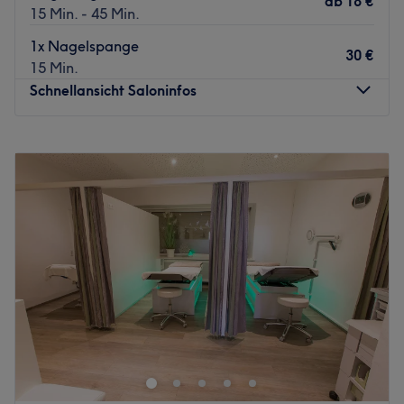
ab
18 €
15 Min. - 45 Min.
Das Team:
1x Nagelspange
Inhaberin Cosma ist ausgesprochen qualifiziert und dabei
30 €
15 Min.
super herzlich. Es setzt alles daran, dir genau das Design
Schnellansicht Saloninfos
zu zaubern, das du dir wünschst.
Was uns an dem Salon gefällt:
Montag
08:00
–
18:00
Atmosphäre: Aufmerksam, freundlich, entspannt.
Dienstag
08:00
–
18:00
Expertise: Maniküre, Nagelverlängerung.
Mittwoch
08:00
–
18:00
Produkte und Produktmarken: Get Nails, BrillBird, Crystal
Donnerstag
08:00
–
18:00
Nails.
Freitag
08:00
–
18:00
Extras: Kostenlose Getränke.
Samstag
08:00
–
12:00
Zurück zur Salonansicht
Sonntag
Geschlossen
In Graz bietet dir das Studio City Kosmetik alles, was du
für deine Schönheit brauchst. Seit 50 Jahren vereint der
Salon Kosmetik, Fußpflege und Massage unter einem
Dach. Hier erwartet dich Perfektion aus drei
unterschiedlichen Branchen sowie Pflege für