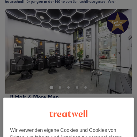
haarschnitt für jungen in der Nähe von Schlachthausgasse, Wien
B Hair & More Men
4,9
149 Bewertungen
3. Bezirk, Wien
Auf Karte anzeigen
Jungen - Haarschnitt (bis 10 Jahre)
13 €
20 Min.
Wir verwenden eigene Cookies und Cookies von
Schnellansicht Saloninfos