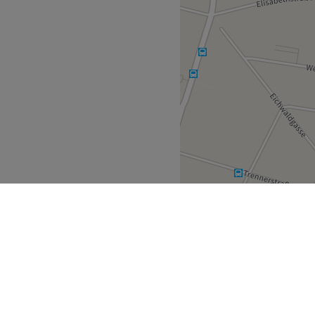
 Bereich Coloration, mit
modernes Styling für deine
ehm.
 Produkte.
bt, kostenloses WLAN und
Zurück zur Salonansicht
d Umland
Baden
>