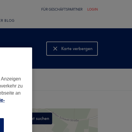
FÜR GESCHÄFTSPARTNER
LOGIN
ER BLOG
Karte verbergen
Karte anzeigen
d Anzeigen
nverkehr zu
ebseite an
e-
In diesem Gebiet suchen
n
,