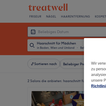
FRISEUR
NÄGEL
HAARENTFERNUNG
KOSMET
Haarschnitt für Mädchen
in Baden, Wien und Umland
・
Beliebiges Datum
Wir verw
Sortieren nach
Beliebiger Preis
Besonde
zu perso
analysie
unsere P
2 Salons die anbieten:
haarschnitt für mädchen i
Richtlin
Fade Z
4,9
1601 Be