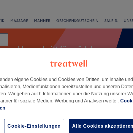
IK
MASSAGE
MÄNNER
GESCHENKGUTSCHEIN
SALE %
UNS
Haarschnitt für mädchen
enden eigene Cookies und Cookies von Dritten, um Inhalte un
rheiten
Salons
Expressangebote
Bewertung
nalisieren, Medienfunktionen bereitzustellen und unseren Date
ren. Wir geben auch Informationen über die Nutzung unserer W
artner für soziale Medien, Werbung und Analysen weiter.
Cooki
n Baden, Wien und Umland
ien
+
one Barbershop
−
Cookie-Einstellungen
Alle Cookies akzeptiere
wertungen