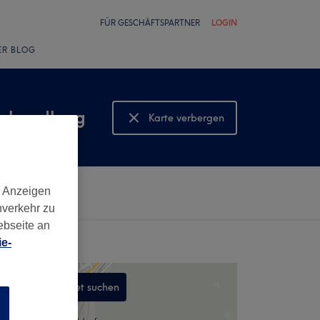
FÜR GESCHÄFTSPARTNER
LOGIN
ER BLOG
behandlung
Karte verbergen
Karte anzeigen
d Anzeigen
nverkehr zu
ebseite an
e-
In diesem Gebiet suchen
n
,