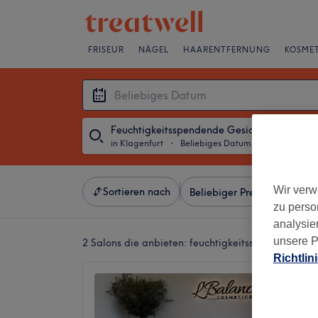
FRISEUR
NÄGEL
HAARENTFERNUNG
KOSMET
Feuchtigkeitsspendende Gesichtsbehandlu
in Klagenfurt
・
Beliebiges Datum
Wir verw
Sortieren nach
Beliebiger Preis
Besonde
zu perso
analysie
unsere P
2 Salons die anbieten:
feuchtigkeitsspendende ge
Richtlin
L‘Bala
5,0
Klagenf