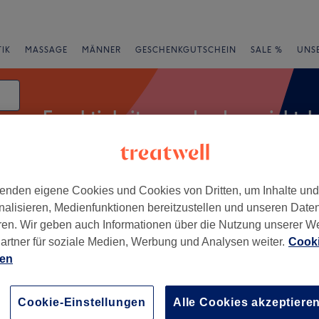
IK
MASSAGE
MÄNNER
GESCHENKGUTSCHEIN
SALE %
UNS
Feuchtigkeitsspendende gesichts
ng
enden eigene Cookies und Cookies von Dritten, um Inhalte un
rheiten
Marken
Salons
Expressangebote
Bewertung
nalisieren, Medienfunktionen bereitzustellen und unseren Date
ren. Wir geben auch Informationen über die Nutzung unserer W
artner für soziale Medien, Werbung und Analysen weiter.
Cooki
sichtsbehandlung in Klagenfurt
ien
+
nce Cosmetics
16 Bewertungen
−
Cookie-Einstellungen
Alle Cookies akzeptiere
urt